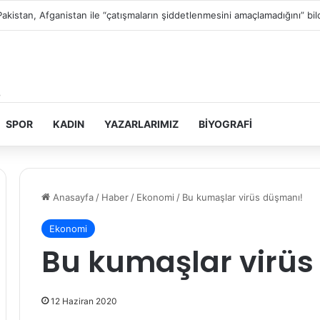
Filistin topraklarını gasbeden İsrailliler, Batı Şeria’da 3 kasabaya saldırdı
SPOR
KADIN
YAZARLARIMIZ
BIYOGRAFI
Anasayfa
/
Haber
/
Ekonomi
/
Bu kumaşlar virüs düşmanı!
Ekonomi
Bu kumaşlar virüs
12 Haziran 2020