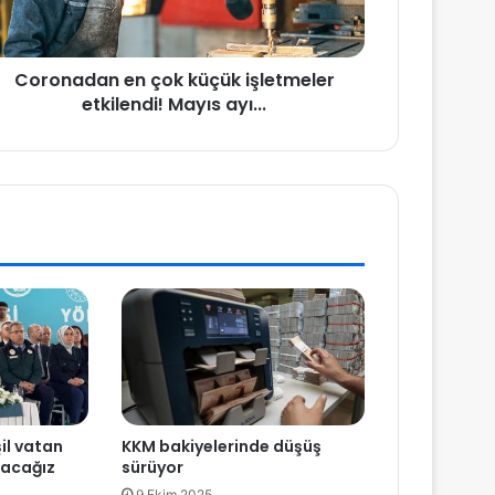
Coronadan en çok küçük işletmeler
etkilendi! Mayıs ayı...
il vatan
KKM bakiyelerinde düşüş
tacağız
sürüyor
9 Ekim 2025