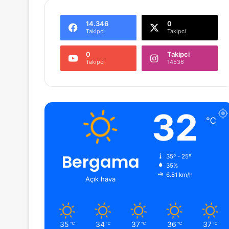
14.346
0
Takipci
Takipci
0
Takipci
Takipci
14536
32
℃
Bergama
35º - 25º
35%
6.81 km/h
Açık hava
35
34
37
36
37
℃
℃
℃
℃
℃