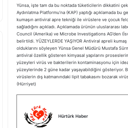
Yünsa, işte tam da bu noktada tüketicilerin dikkatini ç
Aydınlatma Platformu’na (KAP) yaptığı açıklamada bu ge
kumaşın antiviral apre tekniği ile virüslere ve çocuk f
sağladığını açıkladı. Açıklamada ürünün uluslararası lab
Council (Amerika) ve Microbe Investigations AG’den (İsvi
belirtildi. YÜZEYLERDE YAŞIYOR Antiviral apreli kumaş
olduklarını söyleyen Yünsa Genel Müdürü Mustafa Sürm
antiviral özellik gösteren kimyasal yapılarını prosesleri
yüzeyleri virüs ve bakterilerin kontaminasyonu için idea
yüzeylerinde 2 güne kadar yaşayabildiğini gösteriyor.
virüslerin dış katmanındaki lipit tabakasını bozarak vir
(Hürriyet)
Hürtürk Haber