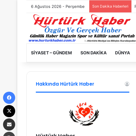
6 Ağustos 2026 - Perşembe
Son Dakika Haberleri
SIYASET – GÜNDEM
SON DAKIKA
DÜNYA
Hakkında Hürtürk Haber
Facebook
X
E-Posta ile paylaş
Yazdır
Hürtürk Haber