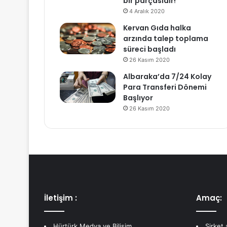
bir parçasıdır!
4 Aralık 2020
Kervan Gıda halka
arzında talep toplama
süreci başladı
26 Kasım 2020
Albaraka’da 7/24 Kolay
Para Transferi Dönemi
Başlıyor
26 Kasım 2020
İletişim :
Amaç:
Hürtürk Medya ve Bilişim
Şirket