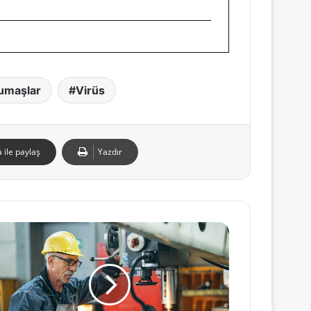
umaşlar
Virüs
 ile paylaş
Yazdır