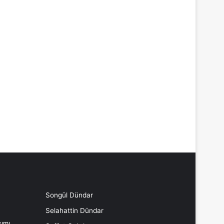
Songül Dündar
Selahattin Dündar
ımı,