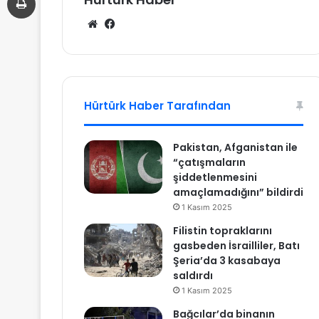
We
Fa
b
ce
sit
bo
esi
ok
Hürtürk Haber Tarafından
Pakistan, Afganistan ile
“çatışmaların
şiddetlenmesini
amaçlamadığını” bildirdi
1 Kasım 2025
Filistin topraklarını
gasbeden İsrailliler, Batı
Şeria’da 3 kasabaya
saldırdı
1 Kasım 2025
Bağcılar’da binanın