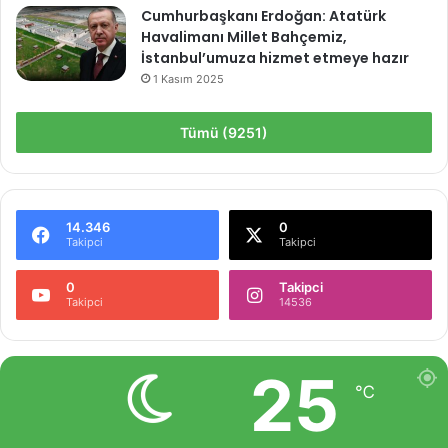
Cumhurbaşkanı Erdoğan: Atatürk
Havalimanı Millet Bahçemiz,
İstanbul’umuza hizmet etmeye hazır
1 Kasım 2025
Tümü (9251)
14.346
0
Takipci
Takipci
0
Takipci
Takipci
14536
25
℃