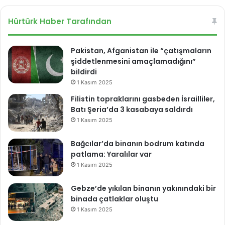
sit
bo
esi
ok
Hürtürk Haber Tarafından
Pakistan, Afganistan ile “çatışmaların
şiddetlenmesini amaçlamadığını”
bildirdi
1 Kasım 2025
Filistin topraklarını gasbeden İsrailliler,
Batı Şeria’da 3 kasabaya saldırdı
1 Kasım 2025
Bağcılar’da binanın bodrum katında
patlama: Yaralılar var
1 Kasım 2025
Gebze’de yıkılan binanın yakınındaki bir
binada çatlaklar oluştu
1 Kasım 2025