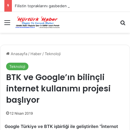
Filistin topraklarını gasbeden İsrailliler, Batı Şeria’da 3 kasabaya saldırdı
Menü
A
Anasayfa
/
Haber
/
Teknoloji
Teknoloji
BTK ve Google’ın bilinçli
internet kullanımı projesi
başlıyor
12 Nisan 2019
Google Türkiye ve BTK işbirliği ile geliştirilen “İnternot