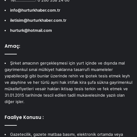
info@hurturkhaber.com.tr
iletisim@hurturkhaber.com.tr
hurturk@hotmail.com
Amaç:
Şirket amacının gerçekleşmesi için yurt içinde ve dışında mal
gayrimenkul sınai mülkiyet haklarına tasarrufi muameleler
yapabileceği gibi bunlar üzerinde rehin ve ipotek tesis etmek leyh
ve alayhine ve her türlü ayni hak irtifak kira şufa sükna gayrimenkul
mükellefiyetleri vesair hakları iktisap tesis terkin ve fek etmek ve
31.01.2015 tarihinde tescil edilen tadil mukavelesinde yazılı olan
diğer işler.
Faaliye Konusu :
Gazetecilik, gazete matbaa basımı, elektronik ortamda veya