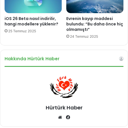
i
l
p
e
a
f
iOS 26 Beta nasıl indirilir,
Evrenin kayıp maddesi
y
o
hangi modellere yüklenir?
bulundu: “Bu daha önce hiç
l
n
olmamıştı”
25 Temmuz 2025
a
24 Temmuz 2025
ş
t
ı
Hakkında Hürtürk Haber
Hürtürk Haber
We
Fa
b
ce