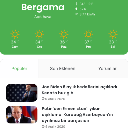
Bergama
34º - 21º
52%
3.77 km/h
Açık hava
34
34
36
37
38
℃
℃
℃
℃
℃
Cum
Cts
Paz
Pts
Sal
Popüler
Son Eklenen
Yorumlar
Joe Biden 6 aylık hedeflerini açıkladı.
Senato buz gibi…
5 Aralık 2020
Putin’den Ermenistan’ı yıkan
açıklama: Karabağ Azerbaycan’ın
ayrılmaz bir parçasıdır!
4 Aralık 2020