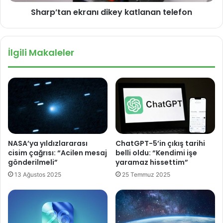
n
l
Sharp’tan ekranı dikey katlanan telefon
e
o
k
j
r
i
a
İlgili Makaleler
s
n
i
ı
n
d
i
i
n
k
ö
e
z
y
e
k
l
a
NASA’ya yıldızlararası
ChatGPT-5’in çıkış tarihi
l
t
cisim çağrısı: “Acilen mesaj
belli oldu: “Kendimi işe
i
l
gönderilmeli”
yaramaz hissettim”
k
a
13 Ağustos 2025
25 Temmuz 2025
l
n
e
a
r
n
i
t
n
e