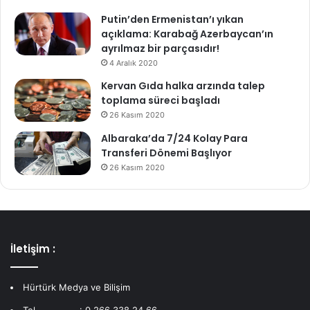
Putin’den Ermenistan’ı yıkan
açıklama: Karabağ Azerbaycan’ın
ayrılmaz bir parçasıdır!
4 Aralık 2020
Kervan Gıda halka arzında talep
toplama süreci başladı
26 Kasım 2020
Albaraka’da 7/24 Kolay Para
Transferi Dönemi Başlıyor
26 Kasım 2020
İletişim :
Hürtürk Medya ve Bilişim
Tel................: 0 266 338 24 66