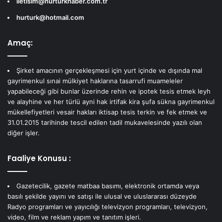
iletisim@hurturkhaber.com.tr
hurturk@hotmail.com
Amaç:
Şirket amacının gerçekleşmesi için yurt içinde ve dışında mal
gayrimenkul sınai mülkiyet haklarına tasarrufi muameleler
yapabileceği gibi bunlar üzerinde rehin ve ipotek tesis etmek leyh
ve alayhine ve her türlü ayni hak irtifak kira şufa sükna gayrimenkul
mükellefiyetleri vesair hakları iktisap tesis terkin ve fek etmek ve
31.01.2015 tarihinde tescil edilen tadil mukavelesinde yazılı olan
diğer işler.
Faaliye Konusu :
Gazetecilik, gazete matbaa basımı, elektronik ortamda veya
basılı şekilde yayını ve satışı ile ulusal ve uluslararası düzeyde
Radyo programları ve yayıcılığı televizyon programları, televizyon,
video, film ve reklam yapım ve tanıtım işleri.