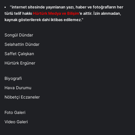
''internet sitesinde yayınlanan yazı, haber ve fotoğrafların her
türlü telif hakkı
Hürtürk Medya ve Bilişim
’e aittir. İzin alınmadan,
kaynak gösterilerek dahi iktibas edilemez."
Songül Dündar
Selahattin Dündar
Saffet Çalışkan
Hürtürk Ergüner
Biyografi
Hava Durumu
Nöbetçi Eczaneler
Foto Galeri
Video Galeri