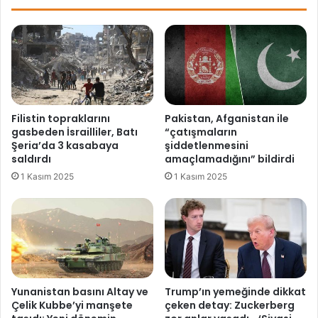
a
b
r
a
ı
y
ü
c
z
a
ü
n
l
s
m
ı
Filistin topraklarını
Pakistan, Afganistan ile
e
n
gasbeden İsrailliler, Batı
“çatışmaların
s
ı
Şeria’da 3 kasabaya
şiddetlenmesini
i
r
saldırdı
amaçlamadığını” bildirdi
n
ı
1 Kasım 2025
1 Kasım 2025
,
n
b
d
u
a
t
k
a
i
k
s
ı
i
m
v
Yunanistan basını Altay ve
Trump’ın yemeğinde dikkat
ş
i
Çelik Kubbe’yi manşete
çeken detay: Zuckerberg
a
l