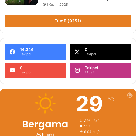
1 Kasım 2025
Tümü (9251)
14.346
0
Takipci
Takipci
0
Takipci
Takipci
14536
29
℃
Bergama
33º - 24º
51%
9.04 km/h
Açık hava