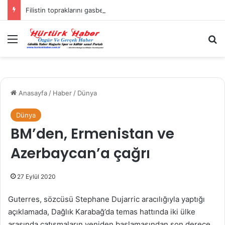
Filistin topraklarını gasbeden İsrailliler, Batı Şeria’da 3 kasabaya saldırdı
Menü
A
Anasayfa
/
Haber
/
Dünya
Dünya
BM’den, Ermenistan ve
Azerbaycan’a çağrı
27 Eylül 2020
Guterres, sözcüsü Stephane Dujarric aracılığıyla yaptığı
açıklamada, Dağlık Karabağ’da temas hattında iki ülke
arasında çatışmaların yeniden başlamasından son derece