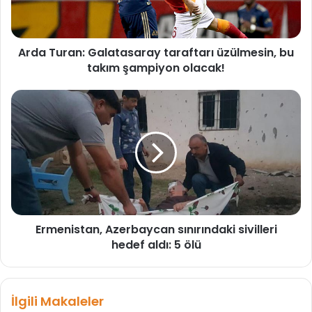
r
a
n
Arda Turan: Galatasaray taraftarı üzülmesin, bu
:
takım şampiyon olacak!
G
a
l
E
a
r
t
m
a
e
s
n
a
i
r
s
a
t
y
a
t
Ermenistan, Azerbaycan sınırındaki sivilleri
n
a
hedef aldı: 5 ölü
,
r
A
a
z
f
e
İlgili Makaleler
t
r