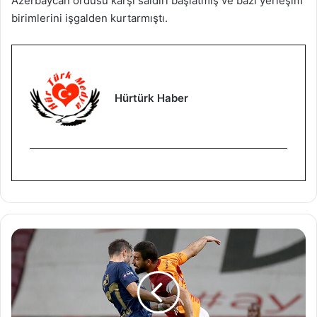
Azerbaycan ordusu karşı saldırı başlatmış ve bazı yerleşim
birimlerini işgalden kurtarmıştı.
Hürtürk Haber
A
r
d
a
T
u