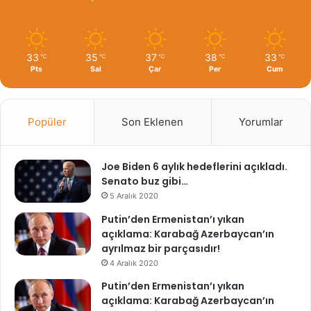
33
35
37
38
33
℃
℃
℃
℃
℃
Pts
Sal
Çar
Per
Cum
Popüler
Son Eklenen
Yorumlar
Joe Biden 6 aylık hedeflerini açıkladı.
Senato buz gibi…
5 Aralık 2020
Putin’den Ermenistan’ı yıkan
açıklama: Karabağ Azerbaycan’ın
ayrılmaz bir parçasıdır!
4 Aralık 2020
Putin’den Ermenistan’ı yıkan
açıklama: Karabağ Azerbaycan’ın