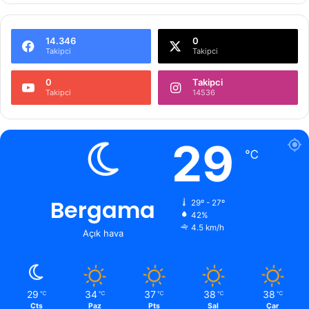
14.346
0
Takipci
Takipci
0
Takipci
Takipci
14536
29
℃
Bergama
29º - 27º
42%
4.5 km/h
Açık hava
29
34
37
38
38
℃
℃
℃
℃
℃
Cts
Paz
Pts
Sal
Çar