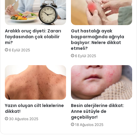
ı
n
.
ö
.
l
.
ü
A
m
Aralıklı oruç diyeti: Zararı
Gut hastalığı ayak
y
ü
faydasından çok olabilir
başparmağında ağrıyla
n
mi?
başlıyor: Nelere dikkat
a
etmeli?
6 Eylül 2025
y
6 Eylül 2025
a
b
a
k
t
ı
ğ
ı
Yazın oluşan cilt lekelerine
Besin alerjilerine dikkat:
n
dikkat!
Anne sütüyle de
d
geçebiliyor!
30 Ağustos 2025
a
18 Ağustos 2025
n
e