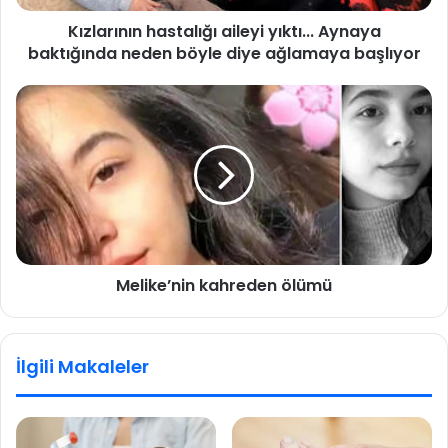
ı
Kızlarının hastalığı aileyi yıktı... Aynaya
n
baktığında neden böyle diye ağlamaya başlıyor
h
a
s
M
t
e
a
l
l
i
ı
k
ğ
e
ı
’
a
n
i
i
l
Melike’nin kahreden ölümü
n
e
k
y
a
i
h
İlgili Makaleler
y
r
ı
e
k
d
t
e