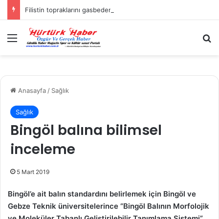
Filistin topraklarını gasbeden İsrailliler, Batı Şeria’da 3 kasabaya saldırdı
Menü
A
Anasayfa
/
Sağlık
Sağlık
Bingöl balına bilimsel
inceleme
5 Mart 2019
Bingöl’e ait balın standardını belirlemek için Bingöl ve
Gebze Teknik üniversitelerince “Bingöl Balının Morfolojik
ve Moleküler Tabanlı Geliştirilebilir Tanımlama Sistemi”