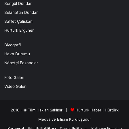
Songül Dündar
Selahattin Dündar
Saffet Çalışkan
Hürtürk Ergüner
Biyografi
Hava Durumu
Nöbetçi Eczaneler
Foto Galeri
Video Galeri
2016 - © Tüm Hakları Saklıdır |
Hürtürk Haber
|
Hürtürk
Medya ve Bilişim
Kuruluşudur
Kurumsal
Gizlilik Politikası
Çerez Politikası
Kullanım Koşulları