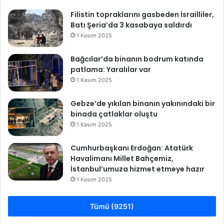
a
Filistin topraklarını gasbeden İsrailliler,
ş
Batı Şeria’da 3 kasabaya saldırdı
l
1 Kasım 2025
ı
y
o
Bağcılar’da binanın bodrum katında
r
patlama: Yaralılar var
1 Kasım 2025
Gebze’de yıkılan binanın yakınındaki bir
binada çatlaklar oluştu
1 Kasım 2025
Cumhurbaşkanı Erdoğan: Atatürk
Havalimanı Millet Bahçemiz,
İstanbul’umuza hizmet etmeye hazır
1 Kasım 2025
Tümü (9251)