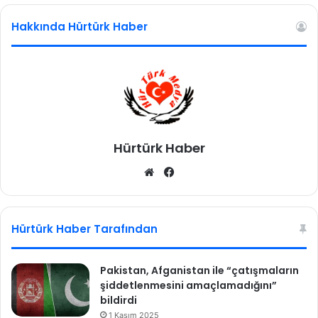
d
Hakkında Hürtürk Haber
e
n
b
ö
y
l
e
d
Hürtürk Haber
i
y
We
Fa
e
b
ce
a
sit
bo
ğ
l
esi
ok
Hürtürk Haber Tarafından
a
m
a
Pakistan, Afganistan ile “çatışmaların
y
şiddetlenmesini amaçlamadığını”
a
bildirdi
b
1 Kasım 2025