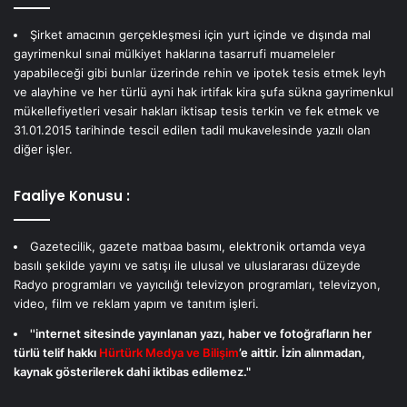
Şirket amacının gerçekleşmesi için yurt içinde ve dışında mal
gayrimenkul sınai mülkiyet haklarına tasarrufi muameleler
yapabileceği gibi bunlar üzerinde rehin ve ipotek tesis etmek leyh
ve alayhine ve her türlü ayni hak irtifak kira şufa sükna gayrimenkul
mükellefiyetleri vesair hakları iktisap tesis terkin ve fek etmek ve
31.01.2015 tarihinde tescil edilen tadil mukavelesinde yazılı olan
diğer işler.
Faaliye Konusu :
Gazetecilik, gazete matbaa basımı, elektronik ortamda veya
basılı şekilde yayını ve satışı ile ulusal ve uluslararası düzeyde
Radyo programları ve yayıcılığı televizyon programları, televizyon,
video, film ve reklam yapım ve tanıtım işleri.
''internet sitesinde yayınlanan yazı, haber ve fotoğrafların her
türlü telif hakkı
Hürtürk Medya ve Bilişim
’e aittir. İzin alınmadan,
kaynak gösterilerek dahi iktibas edilemez."