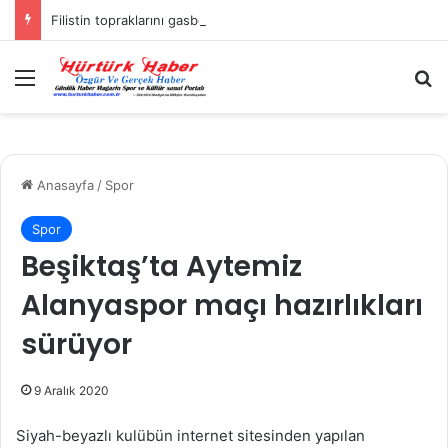
Filistin topraklarını gasbeden İsrailliler, Batı Şeria’da 3 kasabaya saldırdı
Menü
A
Anasayfa
/
Spor
Spor
Beşiktaş’ta Aytemiz
Alanyaspor maçı hazırlıkları
sürüyor
9 Aralık 2020
Siyah-beyazlı kulübün internet sitesinden yapılan