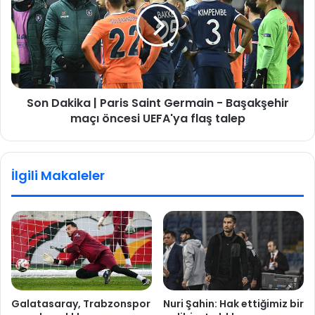
z
D
ı
a
n
k
l
i
ı
k
k
a
Son Dakika | Paris Saint Germain - Başakşehir
h
|
ü
maçı öncesi UEFA'ya flaş talep
P
k
a
ü
r
m
i
İlgili Makaleler
e
s
t
S
i
a
k
i
u
n
r
t
u
G
l
e
d
r
Galatasaray, Trabzonspor
Nuri Şahin: Hak ettiğimiz bir
u
m