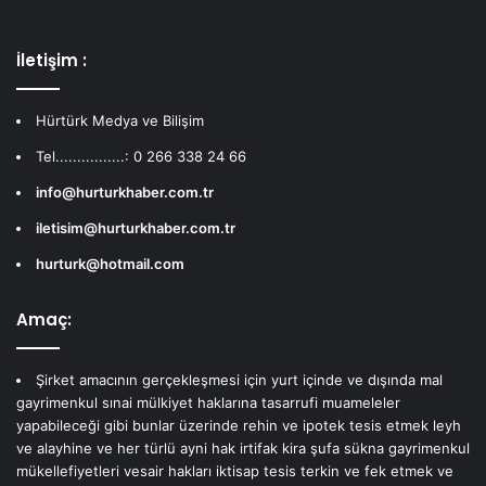
İletişim :
Hürtürk Medya ve Bilişim
Tel................: 0 266 338 24 66
info@hurturkhaber.com.tr
iletisim@hurturkhaber.com.tr
hurturk@hotmail.com
Amaç:
Şirket amacının gerçekleşmesi için yurt içinde ve dışında mal
gayrimenkul sınai mülkiyet haklarına tasarrufi muameleler
yapabileceği gibi bunlar üzerinde rehin ve ipotek tesis etmek leyh
ve alayhine ve her türlü ayni hak irtifak kira şufa sükna gayrimenkul
mükellefiyetleri vesair hakları iktisap tesis terkin ve fek etmek ve