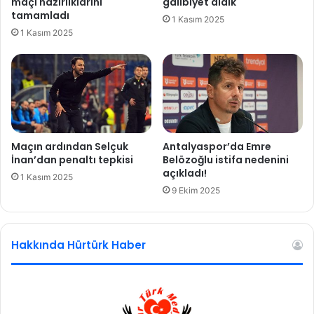
maçı hazırlıklarını
galibiyet aldık
a
tamamladı
1 Kasım 2025
i
1 Kasım 2025
n
-
B
a
ş
a
k
ş
Maçın ardından Selçuk
Antalyaspor’da Emre
e
İnan’dan penaltı tepkisi
Belözoğlu istifa nedenini
h
açıkladı!
1 Kasım 2025
i
9 Ekim 2025
r
m
a
Hakkında Hürtürk Haber
ç
ı
ö
n
c