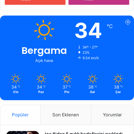
34
℃
Bergama
34º - 27º
23%
9.54 km/h
Açık hava
34
34
37
38
38
℃
℃
℃
℃
℃
Cts
Paz
Pts
Sal
Çar
Popüler
Son Eklenen
Yorumlar
Joe Biden 6 aylık hedeflerini açıkladı.