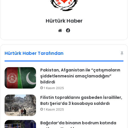
e
s
i
Hürtürk Haber
U
E
We
Fa
F
b
ce
A
'
sit
bo
y
esi
ok
Hürtürk Haber Tarafından
a
f
l
Pakistan, Afganistan ile “çatışmaların
a
şiddetlenmesini amaçlamadığını”
ş
bildirdi
t
1 Kasım 2025
a
Filistin topraklarını gasbeden İsrailliler,
l
Batı Şeria’da 3 kasabaya saldırdı
e
p
1 Kasım 2025
Bağcılar’da binanın bodrum katında