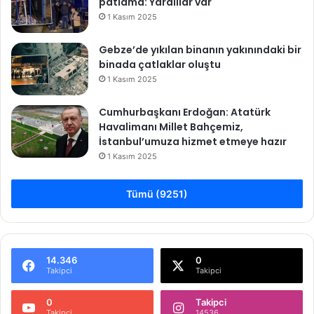
patlama: Yaralılar var
1 Kasım 2025
Gebze’de yıkılan binanın yakınındaki bir
binada çatlaklar oluştu
1 Kasım 2025
Cumhurbaşkanı Erdoğan: Atatürk
Havalimanı Millet Bahçemiz,
İstanbul’umuza hizmet etmeye hazır
1 Kasım 2025
Tümü (9251)
14.346
0
Takipci
Takipci
0
Takipci
Takipci
14536