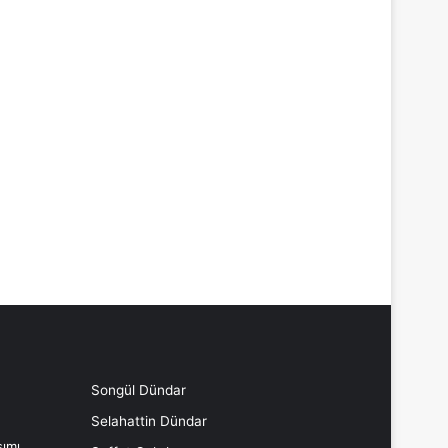
Songül Dündar
Selahattin Dündar
ımı,