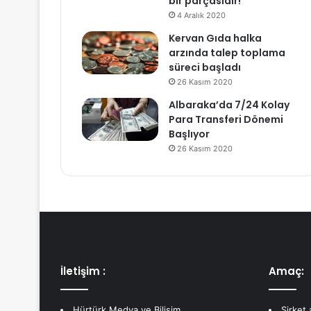
bir parçasıdır!
4 Aralık 2020
Kervan Gıda halka
arzında talep toplama
süreci başladı
26 Kasım 2020
Albaraka’da 7/24 Kolay
Para Transferi Dönemi
Başlıyor
26 Kasım 2020
İletişim :
Amaç:
Hürtürk Medya ve Bilişim
Şirket