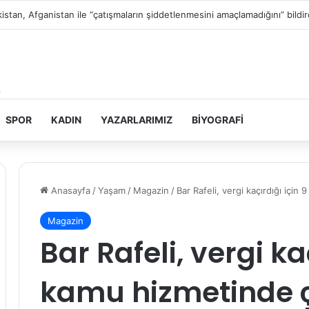
istin topraklarını gasbeden İsrailliler, Batı Şeria’da 3 kasabaya saldırdı
SPOR
KADIN
YAZARLARIMIZ
BIYOGRAFI
Anasayfa
/
Yaşam
/
Magazin
/
Bar Rafeli, vergi kaçırdığı için
Magazin
Bar Rafeli, vergi ka
kamu hizmetinde 