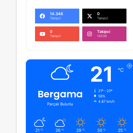
14.346
0
Takipci
Takipci
0
Takipci
Takipci
14536
21
℃
Bergama
21º - 20º
56%
4.87 km/h
Parçalı Bulutlu
21
26
29
30
25
℃
℃
℃
℃
℃