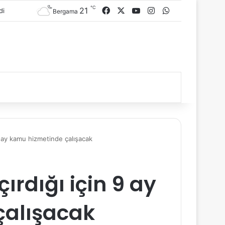
℃
21
Facebook
X
YouTube
Instagram
WhatsApp
Bergama
 9 ay kamu hizmetinde çalışacak
çırdığı için 9 ay
çalışacak