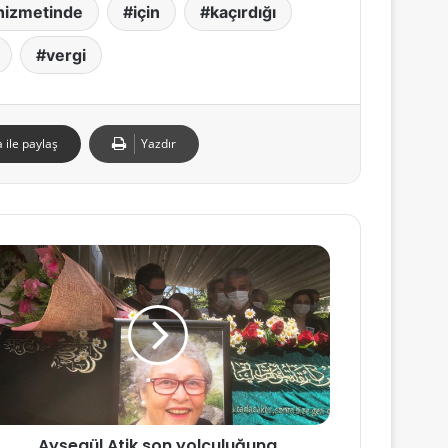
hizmetinde
için
kaçırdığı
vergi
 ile paylaş
Yazdır
Ayşegül Atik son yolculuğuna