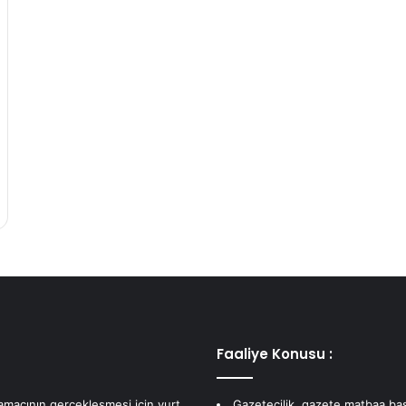
Faaliye Konusu :
 amacının gerçekleşmesi için yurt
Gazetecilik, gazete matbaa bas