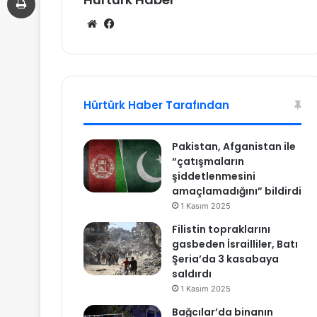
We
Fa
b
ce
sit
bo
esi
ok
Hürtürk Haber Tarafından
Pakistan, Afganistan ile
“çatışmaların
şiddetlenmesini
amaçlamadığını” bildirdi
1 Kasım 2025
Filistin topraklarını
gasbeden İsrailliler, Batı
Şeria’da 3 kasabaya
saldırdı
1 Kasım 2025
Bağcılar’da binanın