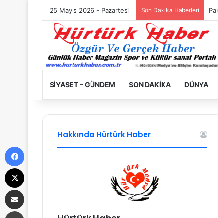
25 Mayıs 2026 - Pazartesi
Son Dakika Haberleri
Fil
SIYASET – GÜNDEM
SON DAKIKA
DÜNYA
Hakkında Hürtürk Haber
Facebook
X
E-Posta ile paylaş
Yazdır
Hürtürk Haber