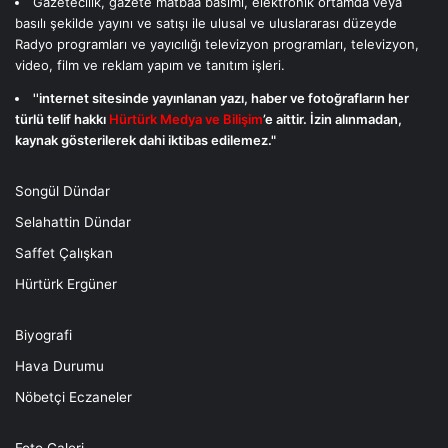
Gazetecilik, gazete matbaa basımı, elektronik ortamda veya
basılı şekilde yayını ve satışı ile ulusal ve uluslararası düzeyde
Radyo programları ve yayıcılığı televizyon programları, televizyon,
video, film ve reklam yapım ve tanıtım işleri.
''internet sitesinde yayınlanan yazı, haber ve fotoğrafların her
türlü telif hakkı
Hürtürk Medya ve Bilişim
’e aittir. İzin alınmadan,
kaynak gösterilerek dahi iktibas edilemez."
Songül Dündar
Selahattin Dündar
Saffet Çalışkan
Hürtürk Ergüner
Biyografi
Hava Durumu
Nöbetçi Eczaneler