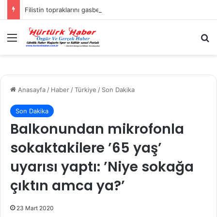
Filistin topraklarını gasbeden İsrailliler, Batı Şeria’da 3 kasabaya saldırdı
Menü
A
Anasayfa
/
Haber
/
Türkiye
/
Son Dakika
Son Dakika
Balkonundan mikrofonla
sokaktakilere ’65 yaş’
uyarısı yaptı: ’Niye sokağa
çıktın amca ya?’
23 Mart 2020