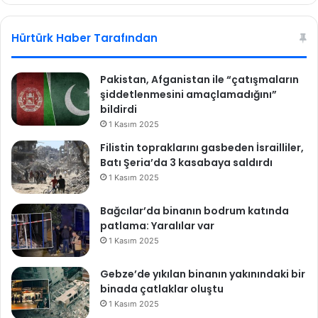
n
sit
bo
ı
s
esi
ok
Hürtürk Haber Tarafından
a
r
d
Pakistan, Afganistan ile “çatışmaların
ı
şiddetlenmesini amaçlamadığını”
.
bildirdi
.
1 Kasım 2025
.
Filistin topraklarını gasbeden İsrailliler,
Batı Şeria’da 3 kasabaya saldırdı
1 Kasım 2025
Bağcılar’da binanın bodrum katında
patlama: Yaralılar var
1 Kasım 2025
Gebze’de yıkılan binanın yakınındaki bir
binada çatlaklar oluştu
1 Kasım 2025