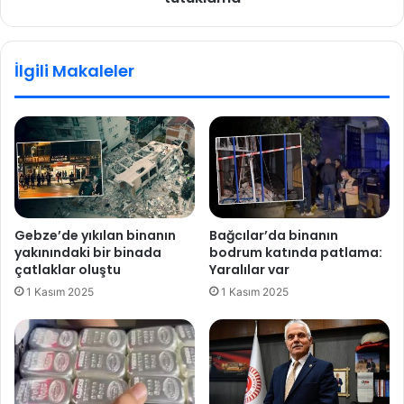
i
e
k
k
a
i
İlgili Makaleler
l
u
a
y
r
u
!
ş
P
t
o
u
l
r
i
u
s
c
Gebze’de yıkılan binanın
Bağcılar’da binanın
k
u
yakınındaki bir binada
bodrum katında patlama:
a
o
çatlaklar oluştu
Yaralılar var
r
p
1 Kasım 2025
1 Kasım 2025
a
e
n
r
t
a
i
s
n
y
a
o