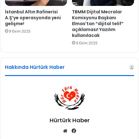
d
n
a
u
İstanbul Altın Rafinerisi
TBMM Dijital Mecralar
n
n
A.Ş’ye operasyonda yeni
Komisyonu Başkanı
k
d
gelişme!
Elmas’tan “dijital telif”
a
açıklaması! Yazılım
a
9 Ekim 2025
kullanılacak
ç
2
a
t
9 Ekim 2025
n
u
k
t
a
u
Hakkında Hürtürk Haber
d
k
ı
l
n
a
ı
m
n
a
e
t
r
Hürtürk Haber
a
f
We
Fa
ı
b
ce