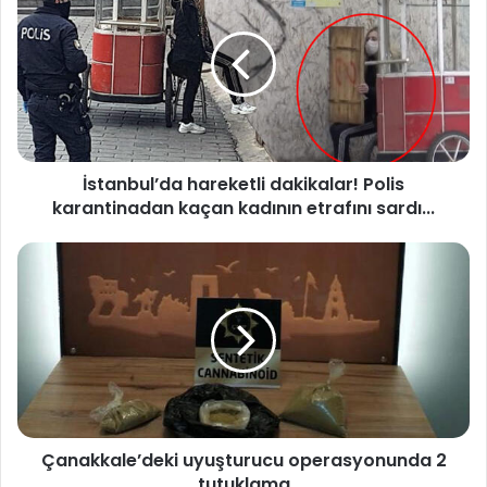
s
t
a
n
b
u
l
’
İstanbul’da hareketli dakikalar! Polis
d
karantinadan kaçan kadının etrafını sardı...
a
h
a
Ç
r
a
e
n
k
a
e
k
t
k
l
a
i
l
d
e
a
Çanakkale’deki uyuşturucu operasyonunda 2
’
k
tutuklama
d