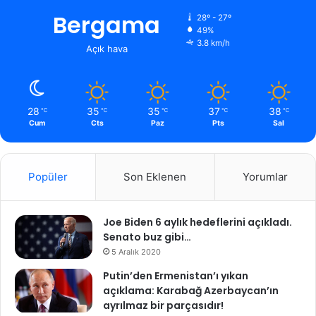
Bergama
28º - 27º
49%
3.8 km/h
Açık hava
28
35
35
37
38
℃
℃
℃
℃
℃
Cum
Cts
Paz
Pts
Sal
Popüler
Son Eklenen
Yorumlar
Joe Biden 6 aylık hedeflerini açıkladı.
Senato buz gibi…
5 Aralık 2020
Putin’den Ermenistan’ı yıkan
açıklama: Karabağ Azerbaycan’ın
ayrılmaz bir parçasıdır!