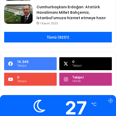
Cumhurbaşkanı Erdoğan: Atatürk
Havalimanı Millet Bahçemiz,
İstanbul’umuza hizmet etmeye hazır
1 Kasım 2025
Tümü (9251)
14.346
0
Takipci
Takipci
0
Takipci
Takipci
14536
27
℃