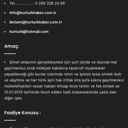
Tel................: 0 266 338 24 66
info@hurturkhaber.com.tr
iletisim@hurturkhaber.com.tr
hurturk@hotmail.com
Amaç:
Şirket amacının gerçekleşmesi için yurt içinde ve dışında mal
gayrimenkul sınai mülkiyet haklarına tasarrufi muameleler
yapabileceği gibi bunlar üzerinde rehin ve ipotek tesis etmek leyh
ve alayhine ve her türlü ayni hak irtifak kira şufa sükna gayrimenkul
mükellefiyetleri vesair hakları iktisap tesis terkin ve fek etmek ve
31.01.2015 tarihinde tescil edilen tadil mukavelesinde yazılı olan
diğer işler.
Faaliye Konusu :