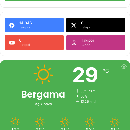
14.346
0
Takipci
Takipci
0
Takipci
Takipci
14536
29
℃
Bergama
33º - 26º
50%
10.25 km/h
Açık hava
33
35
38
39
38
℃
℃
℃
℃
℃