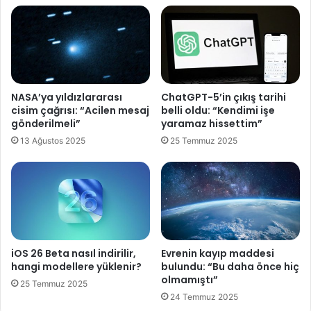
’
l
y
ı
e
ğ
g
ı
e
v
ç
e
m
NASA’ya yıldızlararası
ChatGPT-5’in çıkış tarihi
d
e
cisim çağrısı: “Acilen mesaj
belli oldu: “Kendimi işe
o
d
gönderilmeli”
yaramaz hissettim”
l
e
13 Ağustos 2025
25 Temmuz 2025
a
n
n
6
d
G
ı
i
r
ç
ı
i
c
n
ı
a
iOS 26 Beta nasıl indirilir,
Evrenin kayıp maddesi
l
d
hangi modellere yüklenir?
bulundu: “Bu daha önce hiç
ı
ı
olmamıştı”
25 Temmuz 2025
k
m
24 Temmuz 2025
"
a