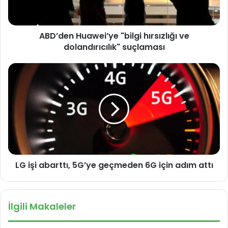
n
H
u
ABD’den Huawei’ye "bilgi hırsızlığı ve
a
dolandırıcılık" suçlaması
w
e
i
L
’
G
y
i
e
ş
"
i
b
a
i
b
l
a
g
r
i
LG işi abarttı, 5G’ye geçmeden 6G için adım attı
t
h
t
ı
ı
r
,
İlgili Makaleler
s
5
ı
G
z