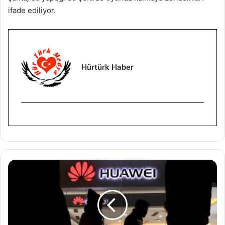
ifade ediliyor.
Hürtürk Haber
A
B
D
’
d
e