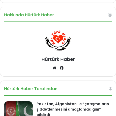
s
t
u
t
Hakkında Hürtürk Haber
ç
ı
l
a
m
a
s
ı
Hürtürk Haber
We
Fa
b
ce
sit
bo
esi
ok
Hürtürk Haber Tarafından
Pakistan, Afganistan ile “çatışmaların
şiddetlenmesini amaçlamadığını”
bildirdi