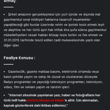
Amaç:
Şirket amacının gerçekleşmesi için yurt içinde ve dışında mal
gayrimenkul sınai mülkiyet haklarına tasarrufi muameleler
yapabileceği gibi bunlar üzerinde rehin ve ipotek tesis etmek leyh
ve alayhine ve her türlü ayni hak irtifak kira şufa sükna gayrimenkul
mükellefiyetleri vesair hakları iktisap tesis terkin ve fek etmek ve
31.01.2015 tarihinde tescil edilen tadil mukavelesinde yazılı olan
diğer işler.
Faaliye Konusu :
Gazetecilik, gazete matbaa basımı, elektronik ortamda veya
basılı şekilde yayını ve satışı ile ulusal ve uluslararası düzeyde
Radyo programları ve yayıcılığı televizyon programları, televizyon,
video, film ve reklam yapım ve tanıtım işleri.
''internet sitesinde yayınlanan yazı, haber ve fotoğrafların her
türlü telif hakkı
Hürtürk Medya ve Bilişim
’e aittir. İzin alınmadan,
kaynak gösterilerek dahi iktibas edilemez."