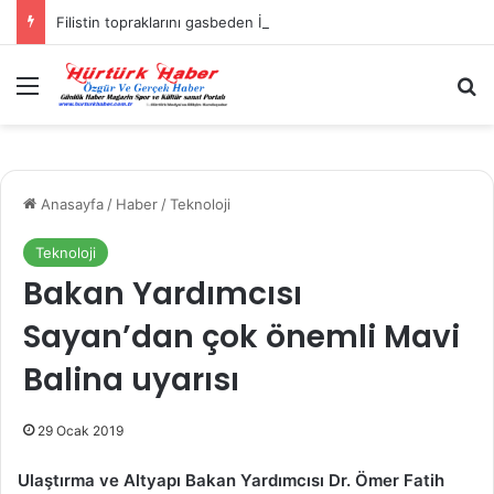
Filistin topraklarını gasbeden İsrailliler, Batı Şeria’da 3 kasabaya saldırdı
Menü
A
Anasayfa
/
Haber
/
Teknoloji
Teknoloji
Bakan Yardımcısı
Sayan’dan çok önemli Mavi
Balina uyarısı
29 Ocak 2019
Ulaştırma ve Altyapı Bakan Yardımcısı Dr. Ömer Fatih