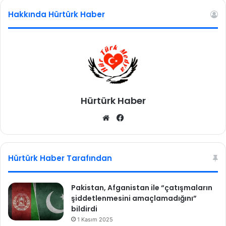
i
Hakkında Hürtürk Haber
m
2
0
2
0
g
ü
Hürtürk Haber
n
c
We
Fa
e
b
ce
l
sit
bo
ç
e
esi
ok
Hürtürk Haber Tarafından
y
r
e
Pakistan, Afganistan ile “çatışmaların
k
şiddetlenmesini amaçlamadığını”
v
bildirdi
e
1 Kasım 2025