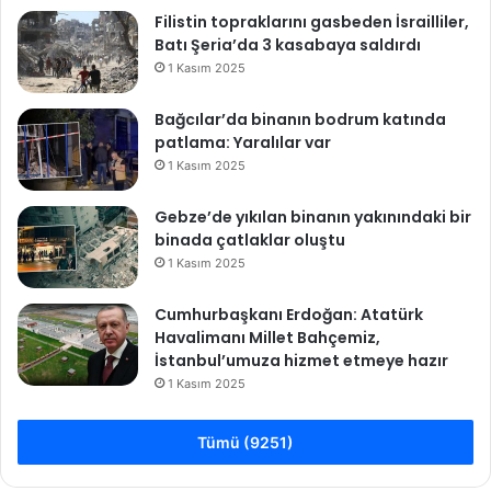
g
Filistin topraklarını gasbeden İsrailliler,
r
Batı Şeria’da 3 kasabaya saldırdı
a
1 Kasım 2025
m
a
l
Bağcılar’da binanın bodrum katında
t
patlama: Yaralılar var
ı
1 Kasım 2025
n
f
Gebze’de yıkılan binanın yakınındaki bir
i
binada çatlaklar oluştu
y
1 Kasım 2025
a
t
Cumhurbaşkanı Erdoğan: Atatürk
l
Havalimanı Millet Bahçemiz,
a
İstanbul’umuza hizmet etmeye hazır
r
1 Kasım 2025
ı
Tümü (9251)