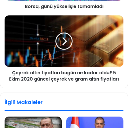
Borsa, günü yükselişle tamamladı
ü
y
ü
Ç
k
e
s
y
e
r
l
e
i
k
ş
a
l
l
e
t
Çeyrek altın fiyatları bugün ne kadar oldu? 5
t
ı
a
Ekim 2020 güncel çeyrek ve gram altın fiyatları
n
m
f
a
i
m
y
İlgili Makaleler
l
a
a
t
d
l
ı
a
r