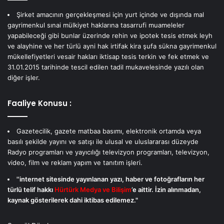
Şirket amacının gerçekleşmesi için yurt içinde ve dışında mal
gayrimenkul sınai mülkiyet haklarına tasarrufi muameleler
yapabileceği gibi bunlar üzerinde rehin ve ipotek tesis etmek leyh
ve alayhine ve her türlü ayni hak irtifak kira şufa sükna gayrimenkul
mükellefiyetleri vesair hakları iktisap tesis terkin ve fek etmek ve
31.01.2015 tarihinde tescil edilen tadil mukavelesinde yazılı olan
diğer işler.
Faaliye Konusu :
Gazetecilik, gazete matbaa basımı, elektronik ortamda veya
basılı şekilde yayını ve satışı ile ulusal ve uluslararası düzeyde
Radyo programları ve yayıcılığı televizyon programları, televizyon,
video, film ve reklam yapım ve tanıtım işleri.
''internet sitesinde yayınlanan yazı, haber ve fotoğrafların her
türlü telif hakkı
Hürtürk Medya ve Bilişim
’e aittir. İzin alınmadan,
kaynak gösterilerek dahi iktibas edilemez."