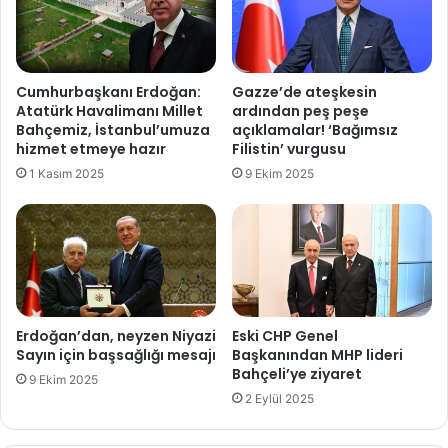
ı
b
u
g
Cumhurbaşkanı Erdoğan:
Gazze’de ateşkesin
ü
Atatürk Havalimanı Millet
ardından peş peşe
n
Bahçemiz, İstanbul’umuza
açıklamalar! ‘Bağımsız
n
hizmet etmeye hazır
Filistin’ vurgusu
e
1 Kasım 2025
9 Ekim 2025
k
a
d
a
r
o
l
d
Erdoğan’dan, neyzen Niyazi
Eski CHP Genel
u
Sayın için başsağlığı mesajı
Başkanından MHP lideri
Bahçeli’ye ziyaret
?
9 Ekim 2025
5
2 Eylül 2025
E
k