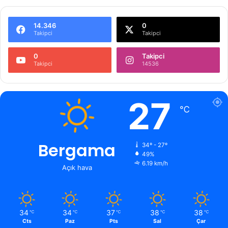
14.346
0
Takipci
Takipci
0
Takipci
Takipci
14536
27
℃
Bergama
34º - 27º
49%
6.19 km/h
Açık hava
34
34
37
38
38
℃
℃
℃
℃
℃
Cts
Paz
Pts
Sal
Çar