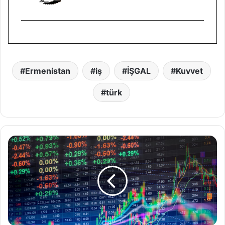
Ermenistan
iş
İŞGAL
Kuvvet
türk
B
o
r
s
a
,
g
ü
n