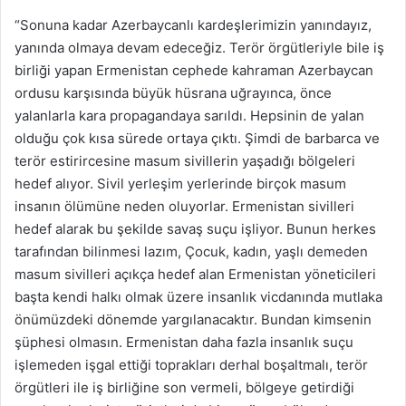
“Sonuna kadar Azerbaycanlı kardeşlerimizin yanındayız,
yanında olmaya devam edeceğiz. Terör örgütleriyle bile iş
birliği yapan Ermenistan cephede kahraman Azerbaycan
ordusu karşısında büyük hüsrana uğrayınca, önce
yalanlarla kara propagandaya sarıldı. Hepsinin de yalan
olduğu çok kısa sürede ortaya çıktı. Şimdi de barbarca ve
terör estirircesine masum sivillerin yaşadığı bölgeleri
hedef alıyor. Sivil yerleşim yerlerinde birçok masum
insanın ölümüne neden oluyorlar. Ermenistan sivilleri
hedef alarak bu şekilde savaş suçu işliyor. Bunun herkes
tarafından bilinmesi lazım, Çocuk, kadın, yaşlı demeden
masum sivilleri açıkça hedef alan Ermenistan yöneticileri
başta kendi halkı olmak üzere insanlık vicdanında mutlaka
önümüzdeki dönemde yargılanacaktır. Bundan kimsenin
şüphesi olmasın. Ermenistan daha fazla insanlık suçu
işlemeden işgal ettiği toprakları derhal boşaltmalı, terör
örgütleri ile iş birliğine son vermeli, bölgeye getirdiği