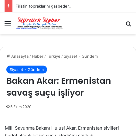
Filistin topraklarını gasbeden İsrailliler, Batı Şeria’da 3 kasabaya saldırdı
Menü
A
Anasayfa
/
Haber
/
Türkiye
/
Siyaset - Gündem
Siyaset - Gündem
Bakan Akar: Ermenistan
savaş suçu işliyor
5 Ekim 2020
Milli Savunma Bakanı Hulusi Akar, Ermenistan sivilleri
hedef alarak savaş suçu işlediğini söyledi.