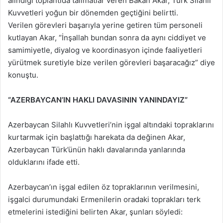
alındığı toplantıda talimatlar veren Bakan Akar, Türk Silahlı
Kuvvetleri yoğun bir dönemden geçtiğini belirtti.
Verilen görevleri başarıyla yerine getiren tüm personeli
kutlayan Akar, “İnşallah bundan sonra da aynı ciddiyet ve
samimiyetle, diyalog ve koordinasyon içinde faaliyetleri
yürütmek suretiyle bize verilen görevleri başaracağız” diye
konuştu.
“AZERBAYCAN’IN HAKLI DAVASININ YANINDAYIZ”
Azerbaycan Silahlı Kuvvetleri’nin işgal altındaki topraklarını
kurtarmak için başlattığı harekata da değinen Akar,
Azerbaycan Türk’ünün haklı davalarında yanlarında
olduklarını ifade etti.
Azerbaycan’ın işgal edilen öz topraklarının verilmesini,
işgalci durumundaki Ermenilerin oradaki toprakları terk
etmelerini istediğini belirten Akar, şunları söyledi: