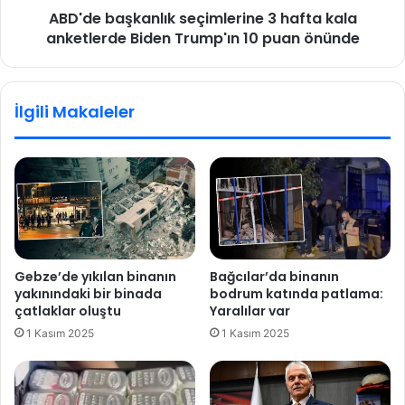
ABD'de başkanlık seçimlerine 3 hafta kala
z
k
e
anketlerde Biden Trump'ın 10 puan önünde
a
e
n
ğ
l
i
ı
İlgili Makaleler
t
k
i
s
m
e
a
ç
ç
i
ı
m
k
l
l
e
a
r
Gebze’de yıkılan binanın
Bağcılar’da binanın
m
i
yakınındaki bir binada
bodrum katında patlama:
a
n
çatlaklar oluştu
Yaralılar var
s
e
1 Kasım 2025
1 Kasım 2025
ı
3
h
a
f