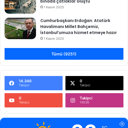
binada çatlaklar oluştu
1 Kasım 2025
Cumhurbaşkanı Erdoğan: Atatürk
Havalimanı Millet Bahçemiz,
İstanbul’umuza hizmet etmeye hazır
1 Kasım 2025
Tümü (9251)
14.346
0
Takipci
Takipci
0
Takipci
Takipci
14536
℃