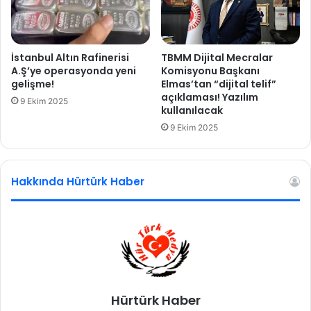
t
a
k
a
İstanbul Altın Rafinerisi
TBMM Dijital Mecralar
l
A.Ş’ye operasyonda yeni
Komisyonu Başkanı
a
gelişme!
Elmas’tan “dijital telif”
açıklaması! Yazılım
a
9 Ekim 2025
kullanılacak
n
k
9 Ekim 2025
e
t
l
Hakkında Hürtürk Haber
e
r
d
e
B
i
d
e
Hürtürk Haber
n