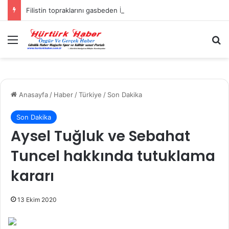
Filistin topraklarını gasbeden İsrailliler, Batı Şeria’da 3 kasabaya saldırdı
Menü
A
Anasayfa
/
Haber
/
Türkiye
/
Son Dakika
Son Dakika
Aysel Tuğluk ve Sebahat
Tuncel hakkında tutuklama
kararı
13 Ekim 2020