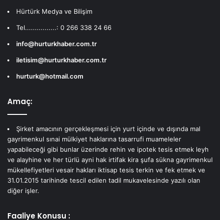
Hürtürk Medya ve Bilişim
Tel................: 0 266 338 24 66
info@hurturkhaber.com.tr
iletisim@hurturkhaber.com.tr
hurturk@hotmail.com
Amaç:
Şirket amacının gerçekleşmesi için yurt içinde ve dışında mal
gayrimenkul sınai mülkiyet haklarına tasarrufi muameleler
yapabileceği gibi bunlar üzerinde rehin ve ipotek tesis etmek leyh
ve alayhine ve her türlü ayni hak irtifak kira şufa sükna gayrimenkul
mükellefiyetleri vesair hakları iktisap tesis terkin ve fek etmek ve
31.01.2015 tarihinde tescil edilen tadil mukavelesinde yazılı olan
diğer işler.
Faaliye Konusu :