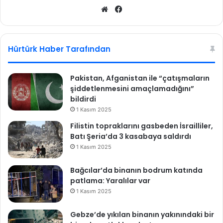
T
We
Fa
r
b
ce
u
sit
bo
m
esi
ok
p
Hürtürk Haber Tarafından
'
ı
n
Pakistan, Afganistan ile “çatışmaların
1
şiddetlenmesini amaçlamadığını”
0
bildirdi
p
1 Kasım 2025
u
Filistin topraklarını gasbeden İsrailliler,
a
Batı Şeria’da 3 kasabaya saldırdı
n
1 Kasım 2025
ö
n
Bağcılar’da binanın bodrum katında
ü
patlama: Yaralılar var
n
d
1 Kasım 2025
e
Gebze’de yıkılan binanın yakınındaki bir