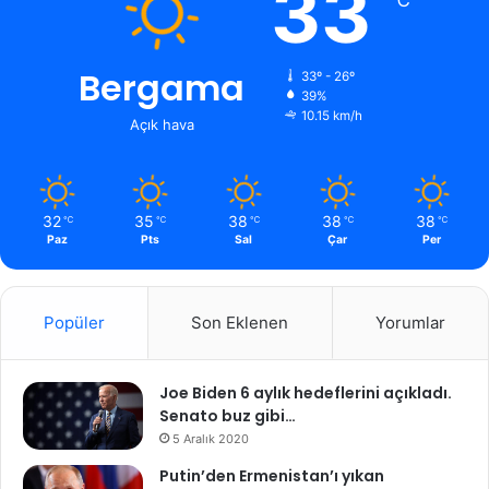
33
Bergama
33º - 26º
39%
10.15 km/h
Açık hava
32
35
38
38
38
℃
℃
℃
℃
℃
Paz
Pts
Sal
Çar
Per
Popüler
Son Eklenen
Yorumlar
Joe Biden 6 aylık hedeflerini açıkladı.
Senato buz gibi…
5 Aralık 2020
Putin’den Ermenistan’ı yıkan