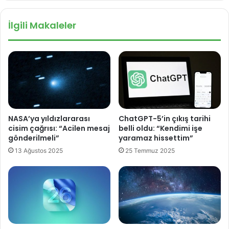
b
r
i
ı
İlgili Makaleler
y
P
o
o
l
r
o
t
j
o
i
R
k
i
e
k
m
o
NASA’ya yıldızlararası
ChatGPT-5’in çıkış tarihi
a
i
cisim çağrısı: “Acilen mesaj
belli oldu: “Kendimi işe
r
l
gönderilmeli”
yaramaz hissettim”
e
e
13 Ağustos 2025
25 Temmuz 2025
V
i
r
g
i
n
A