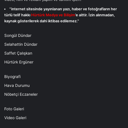
''internet sitesinde yayınlanan yazı, haber ve fotoğrafların her
türlü telif hakkı
Hürtürk Medya ve Bilişim
’e aittir. İzin alınmadan,
kaynak gösterilerek dahi iktibas edilemez."
Songül Dündar
Selahattin Dündar
Saffet Çalışkan
Hürtürk Ergüner
Biyografi
Hava Durumu
Nöbetçi Eczaneler
Foto Galeri
Video Galeri