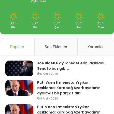
Açık hava
33
36
38
38
33
℃
℃
℃
℃
℃
Pts
Sal
Çar
Per
Cum
Popüler
Son Eklenen
Yorumlar
Joe Biden 6 aylık hedeflerini açıkladı.
Senato buz gibi…
5 Aralık 2020
Putin’den Ermenistan’ı yıkan
açıklama: Karabağ Azerbaycan’ın
ayrılmaz bir parçasıdır!
4 Aralık 2020
Putin’den Ermenistan’ı yıkan
açıklama: Karabağ Azerbaycan’ın