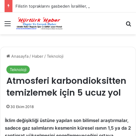
Filistin topraklarını gasbeden İsrailliler, Batı Şeria’da 3 kasabaya saldırdı
Menü
A
Anasayfa
/
Haber
/
Teknoloji
Teknoloji
Atmosferi karbondioksitten
temizlemek için 5 ucuz yol
30 Ekim 2018
İklim değişikliği üstüne yapılan son bilimsel araştırmalar,
sadece gaz salımlarını kesmenin küresel ısının 1,5 ya da 2
santigrat yükselmesini engellemeyeceğini ortaya