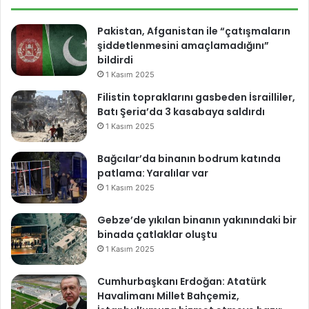
k
a
Pakistan, Afganistan ile “çatışmaların
c
şiddetlenmesini amaçlamadığını”
a
bildirdi
k
1 Kasım 2025
Filistin topraklarını gasbeden İsrailliler,
Batı Şeria’da 3 kasabaya saldırdı
1 Kasım 2025
Bağcılar’da binanın bodrum katında
patlama: Yaralılar var
1 Kasım 2025
Gebze’de yıkılan binanın yakınındaki bir
binada çatlaklar oluştu
1 Kasım 2025
Cumhurbaşkanı Erdoğan: Atatürk
Havalimanı Millet Bahçemiz,