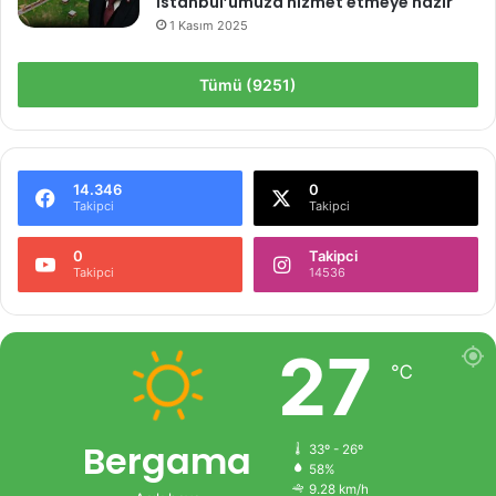
İstanbul’umuza hizmet etmeye hazır
1 Kasım 2025
Tümü (9251)
14.346
0
Takipci
Takipci
0
Takipci
Takipci
14536
27
℃
Bergama
33º - 26º
58%
9.28 km/h