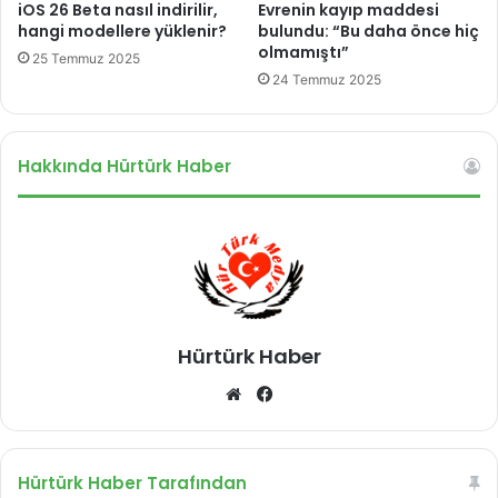
d
iOS 26 Beta nasıl indirilir,
Evrenin kayıp maddesi
a
hangi modellere yüklenir?
bulundu: “Bu daha önce hiç
l
olmamıştı”
25 Temmuz 2025
a
24 Temmuz 2025
r
ı
s
Hakkında Hürtürk Haber
u
l
a
r
ı
n
d
a
Hürtürk Haber
k
e
We
Fa
ş
b
ce
f
e
sit
bo
ç
esi
ok
Hürtürk Haber Tarafından
ı