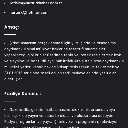
iletisim@hurturkhaber.com.tr
hurturk@hotmail.com
Amaç:
Şirket amacının gerçekleşmesi için yurt içinde ve dışında mal
gayrimenkul sınai mülkiyet haklarına tasarrufi muameleler
yapabileceği gibi bunlar üzerinde rehin ve ipotek tesis etmek leyh
ve alayhine ve her türlü ayni hak irtifak kira şufa sükna gayrimenkul
mükellefiyetleri vesair hakları iktisap tesis terkin ve fek etmek ve
31.01.2015 tarihinde tescil edilen tadil mukavelesinde yazılı olan
diğer işler.
Faaliye Konusu :
Gazetecilik, gazete matbaa basımı, elektronik ortamda veya
basılı şekilde yayını ve satışı ile ulusal ve uluslararası düzeyde
Radyo programları ve yayıcılığı televizyon programları, televizyon,
video, film ve reklam yapım ve tanıtım işleri.