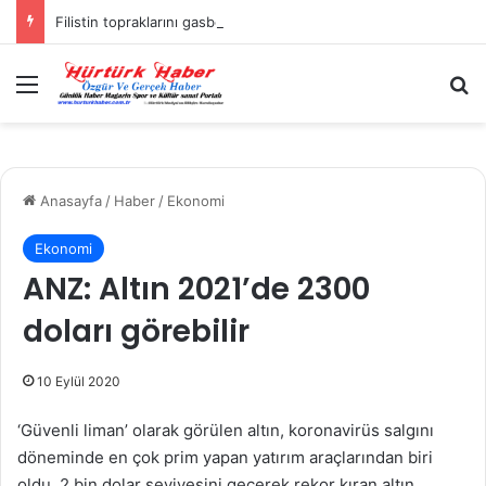
Filistin topraklarını gasbeden İsrailliler, Batı Şeria’da 3 kasabaya saldırdı
Menü
A
Anasayfa
/
Haber
/
Ekonomi
Ekonomi
ANZ: Altın 2021’de 2300
doları görebilir
10 Eylül 2020
‘Güvenli liman’ olarak görülen altın, koronavirüs salgını
döneminde en çok prim yapan yatırım araçlarından biri
oldu. 2 bin dolar seviyesini geçerek rekor kıran altın