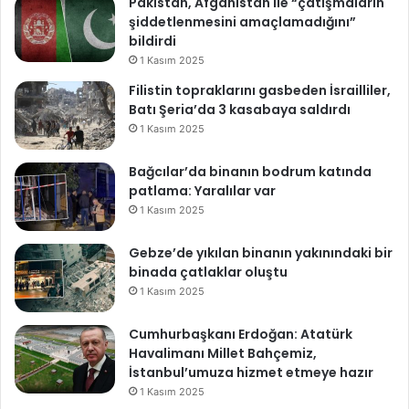
Pakistan, Afganistan ile “çatışmaların
m
şiddetlenmesini amaçlamadığını”
a
bildirdi
k
1 Kasım 2025
a
Filistin topraklarını gasbeden İsrailliler,
m
Batı Şeria’da 3 kasabaya saldırdı
ı
E
1 Kasım 2025
r
a
Bağcılar’da binanın bodrum katında
t
patlama: Yaralılar var
’
1 Kasım 2025
ı
k
Gebze’de yıkılan binanın yakınındaki bir
i
binada çatlaklar oluştu
m
1 Kasım 2025
a
t
Cumhurbaşkanı Erdoğan: Atatürk
a
Havalimanı Millet Bahçemiz,
d
İstanbul’umuza hizmet etmeye hazır
ı
1 Kasım 2025
?