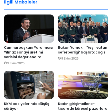
İlgili Makaleler
y
k
o
a
l
n
s
’
u
d
z
a
l
n
u
S
k
o
Cumhurbaşkanı Yardımcısı
Bakan Yumaklı: ‘Yeşil vatan
s
y
Yılmaz sanayi üretimi
seferberliği’ başlatacağız
u
l
verisini değerlendirdi
9 Ekim 2025
ç
u
9 Ekim 2025
l
’
a
y
m
a
a
:
s
F
ı
E
y
T
l
Ö
KKM bakiyelerinde düşüş
Kadın girişimciler e-
a
’
sürüyor
ticaretle küresel pazarlara
t