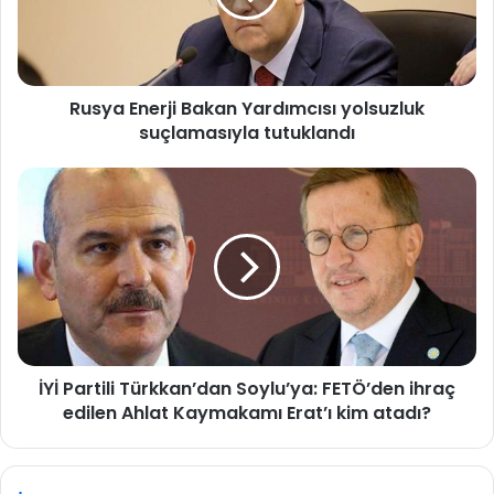
E
n
e
r
Rusya Enerji Bakan Yardımcısı yolsuzluk
j
suçlamasıyla tutuklandı
i
B
a
İ
k
Y
a
İ
n
P
Y
a
a
r
r
t
d
i
ı
l
m
İYİ Partili Türkkan’dan Soylu’ya: FETÖ’den ihraç
i
c
edilen Ahlat Kaymakamı Erat’ı kim atadı?
T
ı
ü
s
r
ı
k