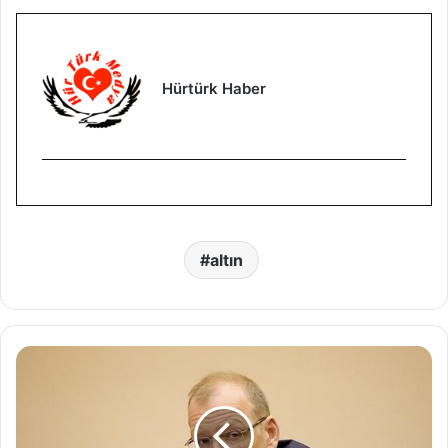
Hürtürk Haber
altın
R
u
s
y
a