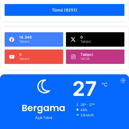
Tümü (9251)
14.346
0
Takipci
Takipci
0
Takipci
Takipci
14536
27
℃
Bergama
28º - 27º
49%
3.8 km/h
Açık hava