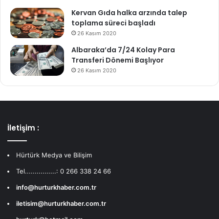
Kervan Gıda halka arzında talep
toplama süreci başladı
26 Kasım 2020
Albaraka’da 7/24 Kolay Para
Transferi Dönemi Başlıyor
26 Kasım 2020
İletişim :
Hürtürk Medya ve Bilişim
Tel................: 0 266 338 24 66
info@hurturkhaber.com.tr
iletisim@hurturkhaber.com.tr