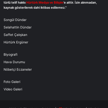
türlü telif hakkı
Hürtürk Medya ve Bilişim
’e aittir. İzin alınmadan,
kaynak gösterilerek dahi iktibas edilemez."
Songül Dündar
Selahattin Dündar
Saffet Çalışkan
Hürtürk Ergüner
Biyografi
Hava Durumu
Nöbetçi Eczaneler
Foto Galeri
Video Galeri