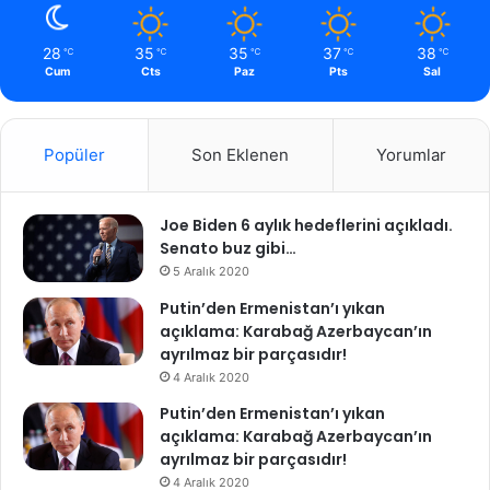
28
35
35
37
38
℃
℃
℃
℃
℃
Cum
Cts
Paz
Pts
Sal
Popüler
Son Eklenen
Yorumlar
Joe Biden 6 aylık hedeflerini açıkladı.
Senato buz gibi…
5 Aralık 2020
Putin’den Ermenistan’ı yıkan
açıklama: Karabağ Azerbaycan’ın
ayrılmaz bir parçasıdır!
4 Aralık 2020
Putin’den Ermenistan’ı yıkan
açıklama: Karabağ Azerbaycan’ın
ayrılmaz bir parçasıdır!
4 Aralık 2020