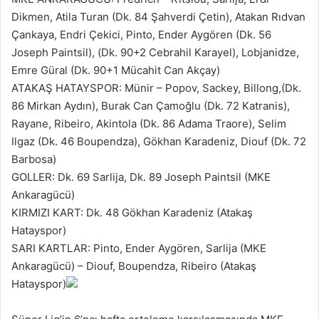
Dikmen, Atila Turan (Dk. 84 Şahverdi Çetin), Atakan Rıdvan
Çankaya, Endri Çekici, Pinto, Ender Aygören (Dk. 56
Joseph Paintsil), (Dk. 90+2 Cebrahil Karayel), Lobjanidze,
Emre Güral (Dk. 90+1 Mücahit Can Akçay)
ATAKAŞ HATAYSPOR: Münir – Popov, Sackey, Billong,(Dk.
86 Mirkan Aydın), Burak Can Çamoğlu (Dk. 72 Katranis),
Rayane, Ribeiro, Akintola (Dk. 86 Adama Traore), Selim
Ilgaz (Dk. 46 Boupendza), Gökhan Karadeniz, Diouf (Dk. 72
Barbosa)
GOLLER: Dk. 69 Sarlija, Dk. 89 Joseph Paintsil (MKE
Ankaragücü)
KIRMIZI KART: Dk. 48 Gökhan Karadeniz (Atakaş
Hatayspor)
SARI KARTLAR: Pinto, Ender Aygören, Sarlija (MKE
Ankaragücü) – Diouf, Boupendza, Ribeiro (Atakaş
Hatayspor)