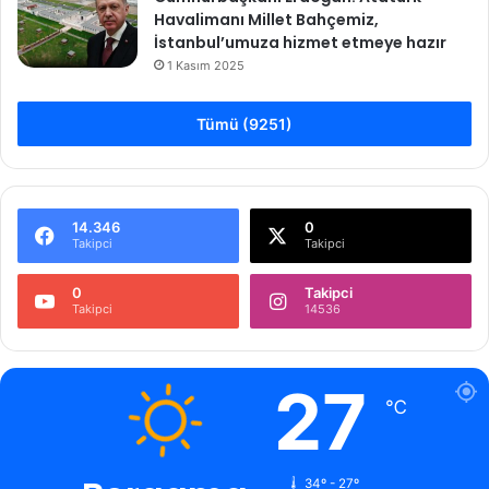
Havalimanı Millet Bahçemiz,
İstanbul’umuza hizmet etmeye hazır
1 Kasım 2025
Tümü (9251)
14.346
0
Takipci
Takipci
0
Takipci
Takipci
14536
27
℃
34º - 27º