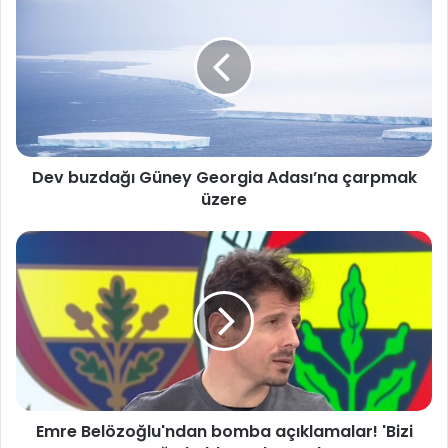
e
v
b
u
z
d
a
ğ
Dev buzdağı Güney Georgia Adası’na çarpmak
ı
üzere
G
ü
n
E
e
m
y
r
G
e
e
B
o
e
r
l
g
ö
i
z
a
Emre Belözoğlu'ndan bomba açıklamalar! 'Bizi
o