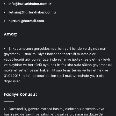
info@hurturkhaber.com.tr
iletisim@hurturkhaber.com.tr
hurturk@hotmail.com
Amaç:
Şirket amacının gerçekleşmesi için yurt içinde ve dışında mal
gayrimenkul sınai mülkiyet haklarına tasarrufi muameleler
yapabileceği gibi bunlar üzerinde rehin ve ipotek tesis etmek leyh
ve alayhine ve her türlü ayni hak irtifak kira şufa sükna gayrimenkul
mükellefiyetleri vesair hakları iktisap tesis terkin ve fek etmek ve
31.01.2015 tarihinde tescil edilen tadil mukavelesinde yazılı olan
diğer işler.
Faaliye Konusu :
Gazetecilik, gazete matbaa basımı, elektronik ortamda veya
basılı şekilde yayını ve satışı ile ulusal ve uluslararası düzeyde