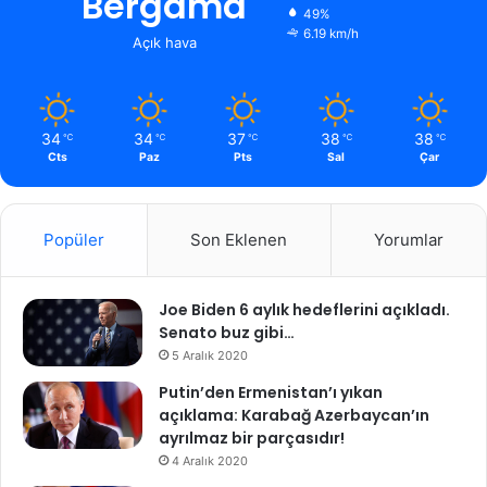
Bergama
49%
6.19 km/h
Açık hava
34
34
37
38
38
℃
℃
℃
℃
℃
Cts
Paz
Pts
Sal
Çar
Popüler
Son Eklenen
Yorumlar
Joe Biden 6 aylık hedeflerini açıkladı.
Senato buz gibi…
5 Aralık 2020
Putin’den Ermenistan’ı yıkan
açıklama: Karabağ Azerbaycan’ın
ayrılmaz bir parçasıdır!
4 Aralık 2020