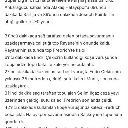
Süper Lig’in 6’ncı hafta erteleme karşılaşmasında MKE
Ankaragücü sahasında Atakaş Hatayspor’u 69’uncu
dakikada Sarlija ve 89’uncu dakikada Joseph Paintsil’in
attığı gollerle 2-0 yendi.
3’üncü dakikada sağ taraftan gelen ortada savunmanın
uzaklaştırmaya çalıştığı top Rayane’nin önünde kaldı.
Rayane’nin şutunda top Fredrich’te kaldı.
6’ncı dakikada Endri Çekici’in kullandığı köşe vuruşunda
Lobjanidze topu kafa ile kale yerine auta attı.
27’nci dakikada kazanılan serbest vuruşta Endri Çekici’nin
yaklaşık 35 metreden çektiği şutu kaleci Münir, son anda
uzaklaştırdı.
31’inci dakika sağ taraftan topu alan Selim Ilgaz ceza yayı
üzerinden çektiği şutu kaleci Fredrich son anda çeldi.
42’nci dakikada kullanılan köşe vuruşunda kaleci Fredrich
boşa çıktı. Hatayspor savunmasından Sackey ise topu auta
gönderdi.