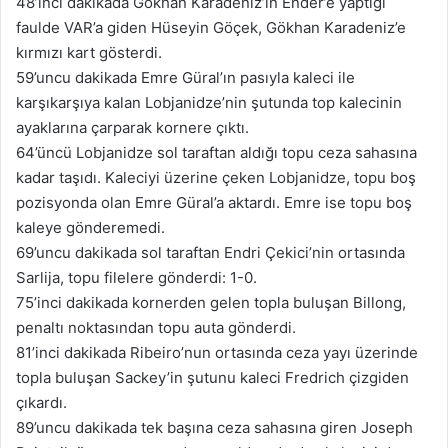
48’inci dakikada Gökhan Karadeniz’in Ender’e yaptığı
faulde VAR’a giden Hüseyin Göçek, Gökhan Karadeniz’e
kırmızı kart gösterdi.
59’uncu dakikada Emre Güral’ın pasıyla kaleci ile
karşıkarşıya kalan Lobjanidze’nin şutunda top kalecinin
ayaklarına çarparak kornere çıktı.
64’üncü Lobjanidze sol taraftan aldığı topu ceza sahasına
kadar taşıdı. Kaleciyi üzerine çeken Lobjanidze, topu boş
pozisyonda olan Emre Güral’a aktardı. Emre ise topu boş
kaleye gönderemedi.
69’uncu dakikada sol taraftan Endri Çekici’nin ortasında
Sarlija, topu filelere gönderdi: 1-0.
75’inci dakikada kornerden gelen topla buluşan Billong,
penaltı noktasından topu auta gönderdi.
81’inci dakikada Ribeiro’nun ortasında ceza yayı üzerinde
topla buluşan Sackey’in şutunu kaleci Fredrich çizgiden
çıkardı.
89’uncu dakikada tek başına ceza sahasına giren Joseph