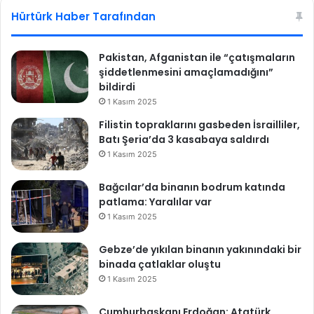
a
esi
ok
Hürtürk Haber Tarafından
k
ş
e
Pakistan, Afganistan ile “çatışmaların
y
şiddetlenmesini amaçlamadığını”
.
bildirdi
.
1 Kasım 2025
.
Filistin topraklarını gasbeden İsrailliler,
'
Batı Şeria’da 3 kasabaya saldırdı
1 Kasım 2025
Bağcılar’da binanın bodrum katında
patlama: Yaralılar var
1 Kasım 2025
Gebze’de yıkılan binanın yakınındaki bir
binada çatlaklar oluştu
1 Kasım 2025
Cumhurbaşkanı Erdoğan: Atatürk