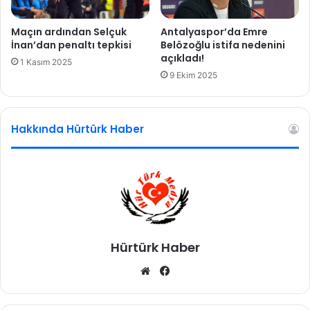
a
r
Maçın ardından Selçuk
Antalyaspor’da Emre
!
İnan’dan penaltı tepkisi
Belözoğlu istifa nedenini
'
açıkladı!
1 Kasım 2025
B
9 Ekim 2025
i
z
i
Hakkında Hürtürk Haber
a
y
a
ğ
a
k
a
l
Hürtürk Haber
d
ı
We
Fa
r
b
ce
a
c
sit
bo