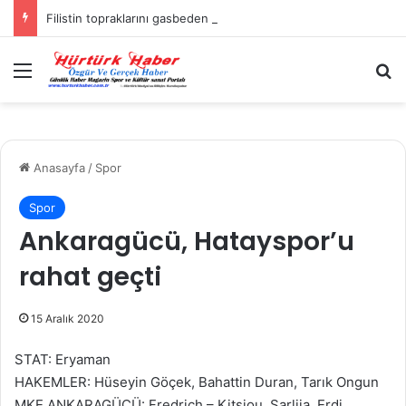
Filistin topraklarını gasbeden İsrailliler, Batı Şeria’da 3 kasabaya saldırdı
Menü
A
Anasayfa
/
Spor
Spor
Ankaragücü, Hatayspor’u
rahat geçti
15 Aralık 2020
STAT: Eryaman
HAKEMLER: Hüseyin Göçek, Bahattin Duran, Tarık Ongun
MKE ANKARAGÜCÜ: Fredrich – Kitsiou, Sarlija, Erdi