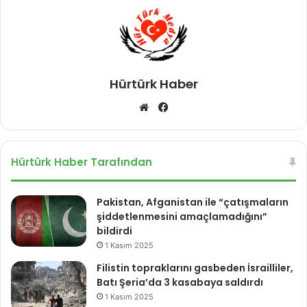
Hürtürk Haber
We
Fa
b
ce
sit
bo
esi
ok
Hürtürk Haber Tarafından
Pakistan, Afganistan ile “çatışmaların
şiddetlenmesini amaçlamadığını”
bildirdi
1 Kasım 2025
Filistin topraklarını gasbeden İsrailliler,
Batı Şeria’da 3 kasabaya saldırdı
1 Kasım 2025