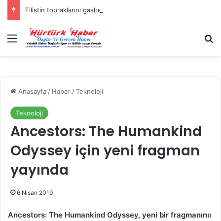
Filistin topraklarını gasbeden İsrailliler, Batı Şeria’da 3 kasabaya saldırdı
Menü
A
Anasayfa
/
Haber
/
Teknoloji
Teknoloji
Ancestors: The Humankind
Odyssey için yeni fragman
yayında
6 Nisan 2019
Ancestors: The Humankind Odyssey, yeni bir fragmanınıı