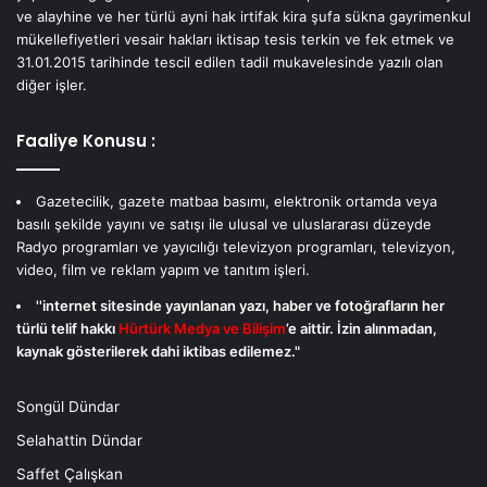
ve alayhine ve her türlü ayni hak irtifak kira şufa sükna gayrimenkul
mükellefiyetleri vesair hakları iktisap tesis terkin ve fek etmek ve
31.01.2015 tarihinde tescil edilen tadil mukavelesinde yazılı olan
diğer işler.
Faaliye Konusu :
Gazetecilik, gazete matbaa basımı, elektronik ortamda veya
basılı şekilde yayını ve satışı ile ulusal ve uluslararası düzeyde
Radyo programları ve yayıcılığı televizyon programları, televizyon,
video, film ve reklam yapım ve tanıtım işleri.
''internet sitesinde yayınlanan yazı, haber ve fotoğrafların her
türlü telif hakkı
Hürtürk Medya ve Bilişim
’e aittir. İzin alınmadan,
kaynak gösterilerek dahi iktibas edilemez."
Songül Dündar
Selahattin Dündar
Saffet Çalışkan