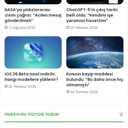
o
ş
NASA’ya yıldızlararası
ChatGPT-5’in çıkış tarihi
r
a
cisim çağrısı: “Acilen mesaj
belli oldu: “Kendimi işe
s
gönderilmeli”
yaramaz hissettim”
u
13 Ağustos 2025
25 Temmuz 2025
n
u
l
d
u
!
İ
ş
iOS 26 Beta nasıl indirilir,
Evrenin kayıp maddesi
t
hangi modellere yüklenir?
bulundu: “Bu daha önce hiç
e
olmamıştı”
25 Temmuz 2025
f
24 Temmuz 2025
i
y
a
Hakkında Hürtürk Haber
t
ı