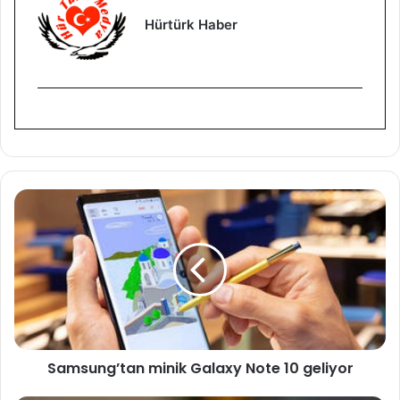
Hürtürk Haber
S
a
m
s
u
n
g
’
t
Samsung’tan minik Galaxy Note 10 geliyor
a
n