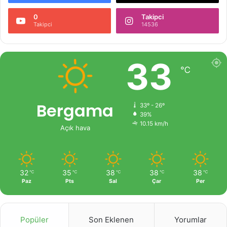
0
Takipci
Takipci
14536
33
℃
Bergama
33º - 26º
39%
10.15 km/h
Açık hava
32
35
38
38
38
℃
℃
℃
℃
℃
Paz
Pts
Sal
Çar
Per
Popüler
Son Eklenen
Yorumlar