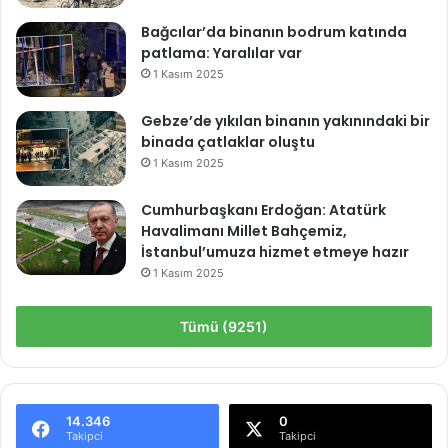
Bağcılar’da binanın bodrum katında
patlama: Yaralılar var
1 Kasım 2025
Gebze’de yıkılan binanın yakınındaki bir
binada çatlaklar oluştu
1 Kasım 2025
Cumhurbaşkanı Erdoğan: Atatürk
Havalimanı Millet Bahçemiz,
İstanbul’umuza hizmet etmeye hazır
1 Kasım 2025
Tümü (9251)
14.346
0
Takipci
Takipci