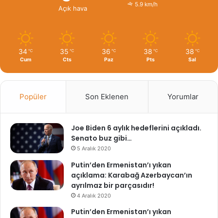
5.9 km/h
Açık hava
34
35
36
38
38
℃
℃
℃
℃
℃
Cum
Cts
Paz
Pts
Sal
Popüler
Son Eklenen
Yorumlar
Joe Biden 6 aylık hedeflerini açıkladı.
Senato buz gibi…
5 Aralık 2020
Putin’den Ermenistan’ı yıkan
açıklama: Karabağ Azerbaycan’ın
ayrılmaz bir parçasıdır!
4 Aralık 2020
Putin’den Ermenistan’ı yıkan