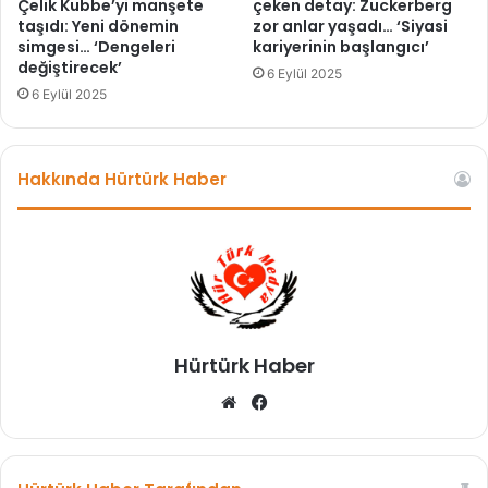
s
Çelik Kubbe’yi manşete
çeken detay: Zuckerberg
taşıdı: Yeni dönemin
zor anlar yaşadı… ‘Siyasi
t
simgesi… ‘Dengeleri
kariyerinin başlangıcı’
a
değiştirecek’
n
6 Eylül 2025
i
6 Eylül 2025
l
e
d
Hakkında Hürtürk Haber
i
y
a
l
o
g
b
a
Hürtürk Haber
ş
l
We
Fa
ı
b
ce
y
sit
bo
o
esi
ok
r