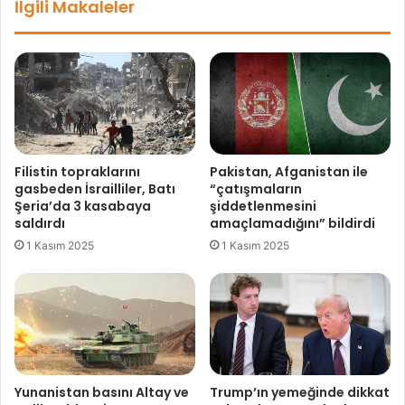
İlgili Makaleler
t
y
i
u
k
m
k
u
o
ş
d
a
l
m
a
a
m
h
Filistin topraklarını
Pakistan, Afganistan ile
a
a
gasbeden İsrailliler, Batı
“çatışmaların
e
v
Şeria’da 3 kasabaya
şiddetlenmesini
ğ
a
saldırdı
amaçlamadığını” bildirdi
i
s
1 Kasım 2025
1 Kasım 2025
t
ı
i
:
m
Y
i
u
n
a
n
i
Yunanistan basını Altay ve
Trump’ın yemeğinde dikkat