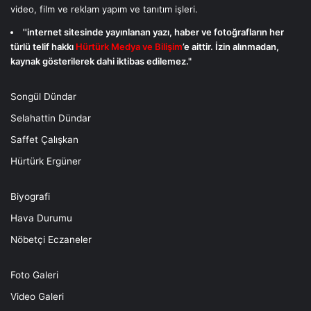
video, film ve reklam yapım ve tanıtım işleri.
''internet sitesinde yayınlanan yazı, haber ve fotoğrafların her
türlü telif hakkı
Hürtürk Medya ve Bilişim
’e aittir. İzin alınmadan,
kaynak gösterilerek dahi iktibas edilemez."
Songül Dündar
Selahattin Dündar
Saffet Çalışkan
Hürtürk Ergüner
Biyografi
Hava Durumu
Nöbetçi Eczaneler
Foto Galeri
Video Galeri