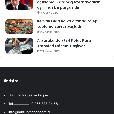
açıklama: Karabağ Azerbaycan’ın
ayrılmaz bir parçasıdır!
4 Aralık 2020
Kervan Gıda halka arzında talep
toplama süreci başladı
26 Kasım 2020
Albaraka’da 7/24 Kolay Para
Transferi Dönemi Başlıyor
26 Kasım 2020
İletişim :
Hürtürk Medya ve Bilişim
Tel................: 0 266 338 24 66
info@hurturkhaber.com.tr