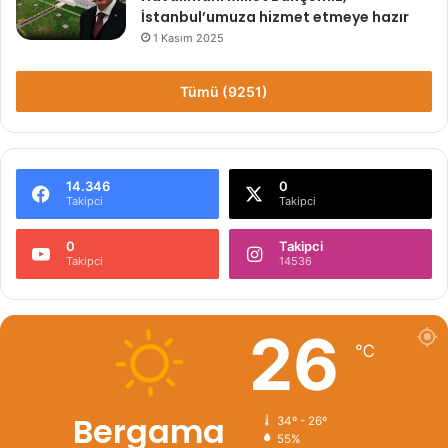
İstanbul’umuza hizmet etmeye hazır
1 Kasım 2025
Tümü (9251)
14.346
0
Takipci
Takipci
0
Takipci
Takipci
14536
26
℃
Bergama
34º - 26º
55%