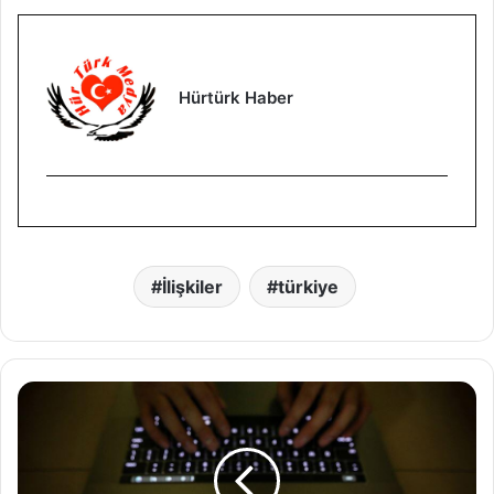
Hürtürk Haber
İlişkiler
türkiye
A
r
d
a
h