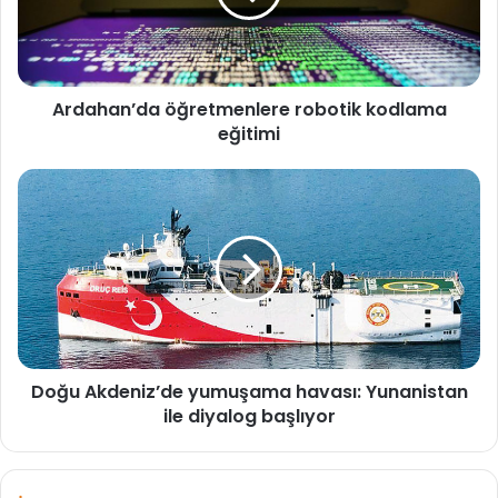
a
n
’
d
Ardahan’da öğretmenlere robotik kodlama
a
eğitimi
ö
ğ
r
D
e
o
t
ğ
m
u
e
A
n
k
l
d
e
e
r
n
e
Doğu Akdeniz’de yumuşama havası: Yunanistan
i
r
ile diyalog başlıyor
z
o
’
b
d
o
e