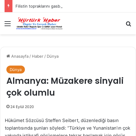
Filistin topraklarını gasbeden İsrailliler, Batı Şeria’da 3 kasabaya saldırdı
Menü
A
Anasayfa
/
Haber
/
Dünya
Dünya
Almanya: Müzakere sinyali
çok olumlu
24 Eylül 2020
Hükümet Sözcüsü Steffen Seibert, düzenlediği basın
toplantısında şunları söyledi: “Türkiye ve Yunanistan’ın çok
yakında istikşafi görüşmelere tekrar başlamak için görüş