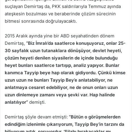
suçlayan Demirtaş da, PKK saldırılarıyla Temmuz ayında
ateşkesin bozulması ve beraberinde çözüm sürecinin
bitmesi sonrasında doğrulayacaktı.
2015 Aralık ayında yine bir ABD seyahatinden dönem
Demirtaş,
“Biz İmralı’da saatlerce konuşuyoruz, onlar 25-
30 sayfalık uzun tutanaklara dönüşüyor, devlet heyeti,
çözüm heyeti denilen siyasilerin de içinde bulunduğu
heyet bunları saatlerce tartışıp, analiz yapıyor. Bunlar
kanımca Tayyip beye hap olarak gidiyordu. Çünkü kimse
uzun uzun ne bunları Tayyip Bey’e anlatabiliyor, ne
anlatmaya cesaret edebiliyor, ne de onun onları uzun
uzun dinlemeye zamanı veya şevki var. Hap halinde
anlatılıyor”
demişti.
Demirtaş şöyle devam etmişti:
“Bütün o görüşmelerden
edindiğim izlenimle çıkarıyorum, Tayyip Bey’in tarzını da
biliyorum artık, soruyordur, ‘Silahı bırakacaklar mı