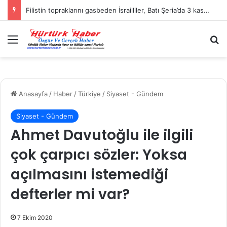
Filistin topraklarını gasbeden İsrailliler, Batı Şeria’da 3 kasabaya saldırdı
Menü
A
Anasayfa
/
Haber
/
Türkiye
/
Siyaset - Gündem
Siyaset - Gündem
Ahmet Davutoğlu ile ilgili
çok çarpıcı sözler: Yoksa
açılmasını istemediği
defterler mi var?
7 Ekim 2020