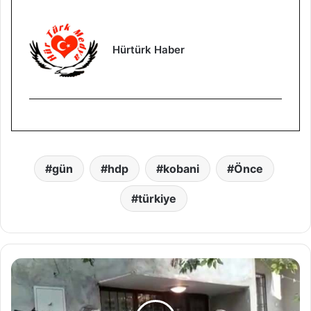
Hürtürk Haber
gün
hdp
kobani
Önce
türkiye
P
K
K
/