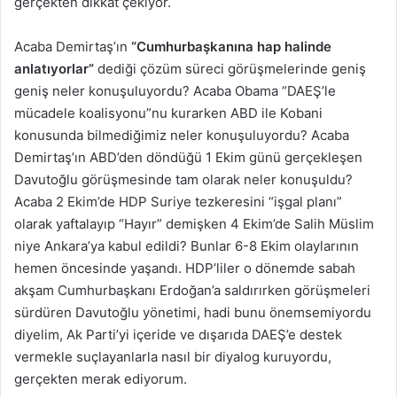
gerçekten dikkat çekiyor.
Acaba Demirtaş’ın
“Cumhurbaşkanına hap halinde
anlatıyorlar”
dediği çözüm süreci görüşmelerinde geniş
geniş neler konuşuluyordu? Acaba Obama “DAEŞ’le
mücadele koalisyonu”nu kurarken ABD ile Kobani
konusunda bilmediğimiz neler konuşuluyordu? Acaba
Demirtaş’ın ABD’den döndüğü 1 Ekim günü gerçekleşen
Davutoğlu görüşmesinde tam olarak neler konuşuldu?
Acaba 2 Ekim’de HDP Suriye tezkeresini “işgal planı”
olarak yaftalayıp “Hayır” demişken 4 Ekim’de Salih Müslim
niye Ankara’ya kabul edildi? Bunlar 6-8 Ekim olaylarının
hemen öncesinde yaşandı. HDP’liler o dönemde sabah
akşam Cumhurbaşkanı Erdoğan’a saldırırken görüşmeleri
sürdüren Davutoğlu yönetimi, hadi bunu önemsemiyordu
diyelim, Ak Parti’yi içeride ve dışarıda DAEŞ’e destek
vermekle suçlayanlarla nasıl bir diyalog kuruyordu,
gerçekten merak ediyorum.