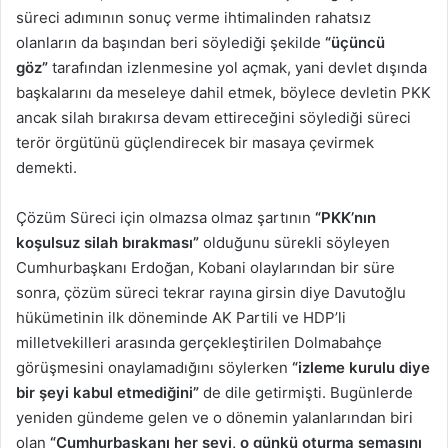
süreci adımının sonuç verme ihtimalinden rahatsız
olanların da başından beri söylediği şekilde
“üçüncü
göz”
tarafından izlenmesine yol açmak, yani devlet dışında
başkalarını da meseleye dahil etmek, böylece devletin PKK
ancak silah bırakırsa devam ettireceğini söylediği süreci
terör örgütünü güçlendirecek bir masaya çevirmek
demekti.
Çözüm Süreci için olmazsa olmaz şartının
“PKK’nın
koşulsuz silah bırakması”
olduğunu sürekli söyleyen
Cumhurbaşkanı Erdoğan, Kobani olaylarından bir süre
sonra, çözüm süreci tekrar rayına girsin diye Davutoğlu
hükümetinin ilk döneminde AK Partili ve HDP’li
milletvekilleri arasında gerçekleştirilen Dolmabahçe
görüşmesini onaylamadığını söylerken
“izleme kurulu diye
bir şeyi kabul etmediğini”
de dile getirmişti. Bugünlerde
yeniden gündeme gelen ve o dönemin yalanlarından biri
olan
“Cumhurbaşkanı her şeyi, o günkü oturma şemasını