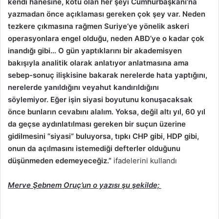
kendi hanesine, kötü olan her şeyi Cumhurbaşkanı’na
yazmadan önce açıklaması gereken çok şey var. Neden
tezkere çıkmasına rağmen Suriye’ye yönelik askeri
operasyonlara engel olduğu, neden ABD’ye o kadar çok
inandığı gibi… O gün yaptıklarını bir akademisyen
bakışıyla analitik olarak anlatıyor anlatmasına ama
sebep-sonuç ilişkisine bakarak nerelerde hata yaptığını,
nerelerde yanıldığını veyahut kandırıldığını
söylemiyor. Eğer işin siyasi boyutunu konuşacaksak
önce bunların cevabını alalım. Yoksa, değil altı yıl, 60 yıl
da geçse aydınlatılması gereken bir suçun üzerine
gidilmesini “siyasi” buluyorsa, tıpkı CHP gibi, HDP gibi,
onun da açılmasını istemediği defterler olduğunu
düşünmeden edemeyeceğiz.”
ifadelerini kullandı
Merve Şebnem Oruç’un o yazısı şu şekilde;