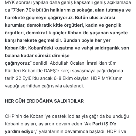
MYK sonrası yapılan daha geniş kapsamlı geniş açıklamada
da
“7’den 70’e bütün halklarımızı sokağa, alan tutmaya ve
harekete geçmeye çağırıyoruz. Bütün uluslararası
kurumlar, demokratik kitle örgütleri, kadın ve gençlik
örgütleri, demokratik güçler Kobani’de yaşanan vahşete
karşı harekete geçmelidir. Bundan böyle her yer
Kobani’dir. Kobani’deki kuşatma ve vahşi saldırganlık son
bulana kadar süresiz direnişe
çağırıyoruz”
denildi. Abdullah Öcalan, İmralı’dan tüm
Kürtleri Kobani’de DAEŞ’e karşı savaşmaya çağırdığında
tarih 22 Eylül’dü ancak 6-8 Ekim olayları HDP MYK’sının
yaptığı serhildan çağrısıyla ateşlendi.
HER GÜN ERDOĞAN’A SALDIRDILAR
CHP’nin de Kobani’ye destek iddiasıyla çağrıda bulunduğu
Kobani olayları, aylardır devam eden
“Ak Parti IŞİD’e
yardım ediyor,”
yalanlarının devamında başladı. HDP’li ve