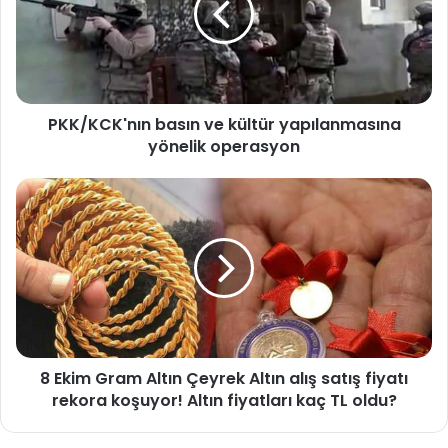
K
C
K
'
n
PKK/KCK'nın basın ve kültür yapılanmasına
ı
yönelik operasyon
n
b
a
8
s
E
ı
k
n
i
v
m
e
G
k
r
ü
a
l
m
t
8 Ekim Gram Altın Çeyrek Altın alış satış fiyatı
A
ü
rekora koşuyor! Altın fiyatları kaç TL oldu?
l
r
t
y
ı