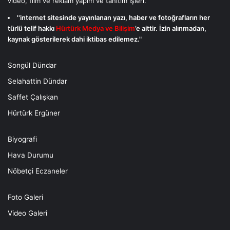
video, film ve reklam yapım ve tanıtım işleri.
''internet sitesinde yayınlanan yazı, haber ve fotoğrafların her
türlü telif hakkı
Hürtürk Medya ve Bilişim
’e aittir. İzin alınmadan,
kaynak gösterilerek dahi iktibas edilemez."
Songül Dündar
Selahattin Dündar
Saffet Çalışkan
Hürtürk Ergüner
Biyografi
Hava Durumu
Nöbetçi Eczaneler
Foto Galeri
Video Galeri