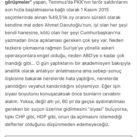
görüşmeler”
yapan, Temmuz’da PKK’nın terör saldırılarını
son hızla başlatmasına bağlı olarak 1 Kasım 2015
seçimlerinde alınan %49,5’lik oy oranını sürekli olarak
kendine mal eden Ahmet Davutoğlu’nun, iyi olan her şeyi
kendi hanesine, kötü olan her şeyi Cumhurbaşkanı’na
yazmadan önce açıklaması gereken çok şey var. Neden
tezkere çıkmasına rağmen Suriye’ye yönelik askeri
operasyonlara engel olduğu, neden ABD’ye o kadar çok
inandığı gibi… O gün yaptıklarını bir akademisyen bakışıyla
analitik olarak anlatıyor anlatmasına ama sebep-sonuç
ilişkisine bakarak nerelerde hata yaptığını, nerelerde
yanıldığını veyahut kandırıldığını söylemiyor. Eğer işin
siyasi boyutunu konuşacaksak önce bunların cevabını
alalım. Yoksa, değil altı yıl, 60 yıl da geçse aydınlatılması
gereken bir suçun üzerine gidilmesini “siyasi” buluyorsa,
tıpkı CHP gibi, HDP gibi, onun da açılmasını istemediği
defterler olduğunu düşünmeden edemeyeceğiz.