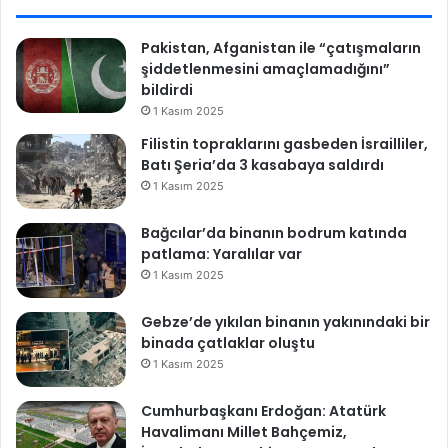
t
ı
Pakistan, Afganistan ile “çatışmaların
n
şiddetlenmesini amaçlamadığını”
f
bildirdi
i
1 Kasım 2025
y
Filistin topraklarını gasbeden İsrailliler,
a
Batı Şeria’da 3 kasabaya saldırdı
t
1 Kasım 2025
l
a
r
Bağcılar’da binanın bodrum katında
ı
patlama: Yaralılar var
k
1 Kasım 2025
a
ç
Gebze’de yıkılan binanın yakınındaki bir
T
binada çatlaklar oluştu
L
1 Kasım 2025
o
l
Cumhurbaşkanı Erdoğan: Atatürk
d
Havalimanı Millet Bahçemiz,
u