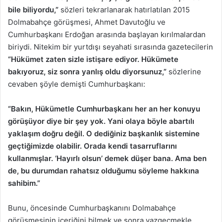
bile biliyordu,”
sözleri tekrarlanarak hatırlatılan 2015
Dolmabahçe görüşmesi, Ahmet Davutoğlu ve
Cumhurbaşkanı Erdoğan arasında başlayan kırılmalardan
biriydi. Nitekim bir yurtdışı seyahati sırasında gazetecilerin
“Hükümet zaten sizle istişare ediyor. Hükümete
bakıyoruz, siz sonra yanlış oldu diyorsunuz,”
sözlerine
cevaben şöyle demişti Cumhurbaşkanı:
“Bakın, Hükümetle Cumhurbaşkanı her an her konuyu
görüşüyor diye bir şey yok. Yani olaya böyle abartılı
yaklaşım doğru değil. O dediğiniz başkanlık sistemine
geçtiğimizde olabilir. Orada kendi tasarruflarını
kullanmışlar. ‘Hayırlı olsun’ demek düşer bana. Ama ben
de, bu durumdan rahatsız olduğumu söyleme hakkına
sahibim.”
Bunu, öncesinde Cumhurbaşkanını Dolmabahçe
görüşmesinin içeriğini bilmek ve sonra vazgeçmekle