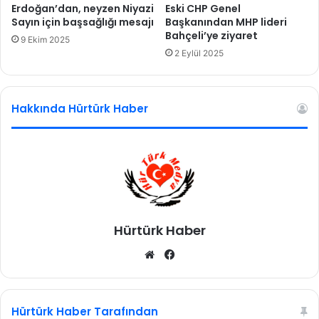
e
f
Erdoğan’dan, neyzen Niyazi
Eski CHP Genel
r
i
Sayın için başsağlığı mesajı
Başkanından MHP lideri
a
Bahçeli’ye ziyaret
y
9 Ekim 2025
s
a
2 Eylül 2025
y
t
o
ı
n
r
Hakkında Hürtürk Haber
e
k
o
r
a
k
o
ş
Hürtürk Haber
u
y
We
Fa
o
b
ce
r
sit
bo
!
A
esi
ok
Hürtürk Haber Tarafından
l