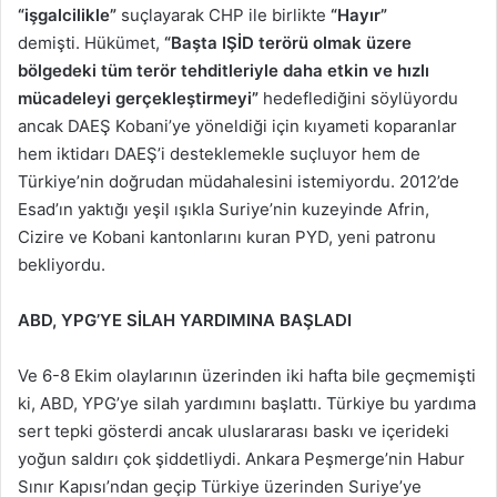
“işgalcilikle”
suçlayarak CHP ile birlikte
“Hayır”
demişti. Hükümet,
“Başta IŞİD terörü olmak üzere
bölgedeki tüm terör tehditleriyle daha etkin ve hızlı
mücadeleyi gerçekleştirmeyi”
hedeflediğini söylüyordu
ancak DAEŞ Kobani’ye yöneldiği için kıyameti koparanlar
hem iktidarı DAEŞ’i desteklemekle suçluyor hem de
Türkiye’nin doğrudan müdahalesini istemiyordu. 2012’de
Esad’ın yaktığı yeşil ışıkla Suriye’nin kuzeyinde Afrin,
Cizire ve Kobani kantonlarını kuran PYD, yeni patronu
bekliyordu.
ABD, YPG’YE SİLAH YARDIMINA BAŞLADI
Ve 6-8 Ekim olaylarının üzerinden iki hafta bile geçmemişti
ki, ABD, YPG’ye silah yardımını başlattı. Türkiye bu yardıma
sert tepki gösterdi ancak uluslararası baskı ve içerideki
yoğun saldırı çok şiddetliydi. Ankara Peşmerge’nin Habur
Sınır Kapısı’ndan geçip Türkiye üzerinden Suriye’ye