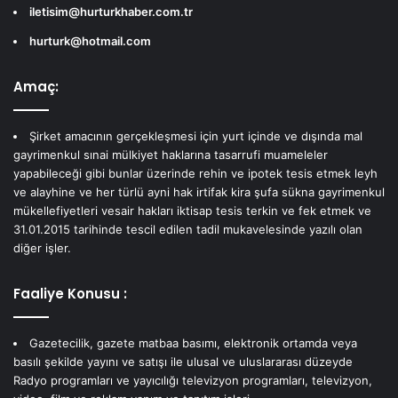
iletisim@hurturkhaber.com.tr
hurturk@hotmail.com
Amaç:
Şirket amacının gerçekleşmesi için yurt içinde ve dışında mal
gayrimenkul sınai mülkiyet haklarına tasarrufi muameleler
yapabileceği gibi bunlar üzerinde rehin ve ipotek tesis etmek leyh
ve alayhine ve her türlü ayni hak irtifak kira şufa sükna gayrimenkul
mükellefiyetleri vesair hakları iktisap tesis terkin ve fek etmek ve
31.01.2015 tarihinde tescil edilen tadil mukavelesinde yazılı olan
diğer işler.
Faaliye Konusu :
Gazetecilik, gazete matbaa basımı, elektronik ortamda veya
basılı şekilde yayını ve satışı ile ulusal ve uluslararası düzeyde
Radyo programları ve yayıcılığı televizyon programları, televizyon,