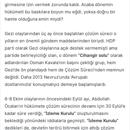
girmesine izin vermek zorunda kaldı. Acaba dönemin
hükümeti bu baskılara boyun mu eğdi, yoksa doğru bir
hamle olduğuna emin miydi?
Gezi olaylarından üç ay önce başlatılan çözüm süreci o
yılların en önemli gündem maddelerinden biriydi. HDP
parti olarak Gezi olaylarına açık destek vermemişti ama
partide belirleyiciliği olan, o dönem
“Cihangir solu”
olarak
adlandırılan Osman Kavala’nın başını çektiği grup, hem
Gezi’de ön plandaydı hem de Çözüm Süreci’nden memnun
değildi. Daha 2013 Nevruz’unda ‘Avrupalı
dostlarımızla’ konuşmalıyız demeye başlamışlardı.
6-8 Ekim olaylarının öncesindeki Eylül ayı, Abdullah
Öcalan’ın hükümete çözüm sürecinin devamı için 30 Eylül’e
kadar süre verdiği,
“İzleme Kurulu”
oluşturulmasını
beklediği yönündeki iddialarla geçmişti.
“İzleme Kurulu”
dedikleri de, devletin terörü bitirmek için attığı çözüm