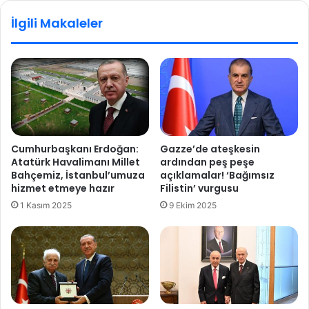
a
n
İlgili Makaleler
p
Ç
ı
e
l
y
a
r
n
e
m
k
a
A
s
l
ı
t
Cumhurbaşkanı Erdoğan:
Gazze’de ateşkesin
n
ı
Atatürk Havalimanı Millet
ardından peş peşe
a
n
Bahçemiz, İstanbul’umuza
açıklamalar! ‘Bağımsız
y
a
hizmet etmeye hazır
Filistin’ vurgusu
ö
l
1 Kasım 2025
9 Ekim 2025
n
ı
e
ş
l
s
i
a
k
t
o
ı
p
ş