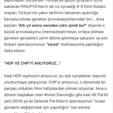
yapılmadan Suriye’den Türkiye’ye geçen grupların içine
saklanan PKK/PYD’lilerin de rol oynadığı 6-8 Ekim Kobani
olayları Türkiye’nin yakın tarihinin tamamen aydınlığa
kavuşturulması gereken provokasyonlarından biri… Ama
bazıları
“Altı yıl sonra nereden çıktı şimdi bu?”
diyerek o
büyük provokasyonu önemsizleştirmeye, ortaya çıkması
gereken gerçekleri yerin dibine gömmeye çalışıyor ve son
Kobani operasyonunun
“siyasi”
motivasyonla yapıldığını
iddia ediyor.
“HDP VE CHP’Yİ ANLIYORUZ…”
Hadi HDP cephesini anlıyoruz, bu işte oynadıkları başrolü
unutturmaya çalışıyorlar. CHP’yi anlıyoruz, o dönemde bir
parçası oldukları filmi hafızalardan silmek istiyorlar. Ama o
dönem başbakan olan Ahmet Davutoğlu gibi eski AK Partili
yeni DEVA ya da Gelecek Partililerin operasyonun “siyasi
gündemi değiştirmek için yapıldığını” ilan etmesi