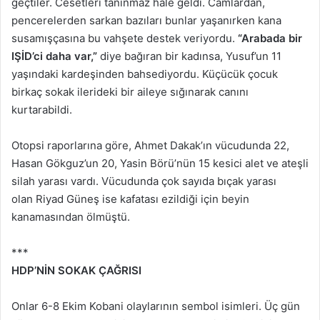
geçtiler. Cesetleri tanınmaz hale geldi. Camlardan,
pencerelerden sarkan bazıları bunlar yaşanırken kana
susamışçasına bu vahşete destek veriyordu.
“Arabada bir
IŞİD’ci daha var,”
diye bağıran bir kadınsa, Yusuf’un 11
yaşındaki kardeşinden bahsediyordu. Küçücük çocuk
birkaç sokak ilerideki bir aileye sığınarak canını
kurtarabildi.
Otopsi raporlarına göre, Ahmet Dakak’ın vücudunda 22,
Hasan Gökguz’un 20, Yasin Börü’nün 15 kesici alet ve ateşli
silah yarası vardı. Vücudunda çok sayıda bıçak yarası
olan Riyad Güneş ise kafatası ezildiği için beyin
kanamasından ölmüştü.
***
HDP’NİN SOKAK ÇAĞRISI
Onlar 6-8 Ekim Kobani olaylarının sembol isimleri. Üç gün