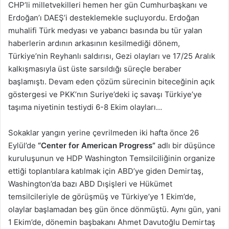
CHP’li milletvekilleri hemen her gün Cumhurbaşkanı ve
Erdoğan’ı DAEŞ’i desteklemekle suçluyordu. Erdoğan
muhalifi Türk medyası ve yabancı basında bu tür yalan
haberlerin ardının arkasının kesilmediği dönem,
Türkiye’nin Reyhanlı saldırısı, Gezi olayları ve 17/25 Aralık
kalkışmasıyla üst üste sarsıldığı süreçle beraber
başlamıştı. Devam eden çözüm sürecinin biteceğinin açık
göstergesi ve PKK’nın Suriye’deki iç savaşı Türkiye’ye
taşıma niyetinin testiydi 6-8 Ekim olayları…
Sokaklar yangın yerine çevrilmeden iki hafta önce 26
Eylül’de
“Center for American Progress”
adlı bir düşünce
kuruluşunun ve HDP Washington Temsilciliğinin organize
ettiği toplantılara katılmak için ABD’ye giden Demirtaş,
Washington’da bazı ABD Dışişleri ve Hükümet
temsilcileriyle de görüşmüş ve Türkiye’ye 1 Ekim’de,
olaylar başlamadan beş gün önce dönmüştü. Aynı gün, yani
1 Ekim’de, dönemin başbakanı Ahmet Davutoğlu Demirtaş