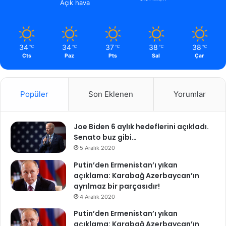
Açık hava
34
34
37
38
38
℃
℃
℃
℃
℃
Cts
Paz
Pts
Sal
Çar
Popüler
Son Eklenen
Yorumlar
Joe Biden 6 aylık hedeflerini açıkladı.
Senato buz gibi…
5 Aralık 2020
Putin’den Ermenistan’ı yıkan
açıklama: Karabağ Azerbaycan’ın
ayrılmaz bir parçasıdır!
4 Aralık 2020
Putin’den Ermenistan’ı yıkan
açıklama: Karabağ Azerbaycan’ın