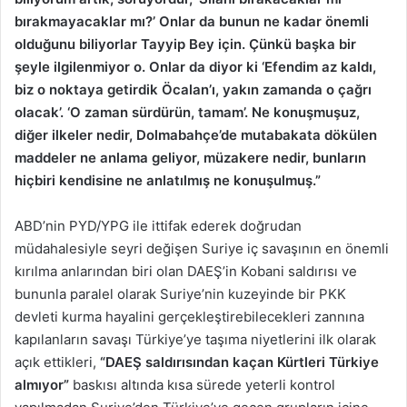
bırakmayacaklar mı?’ Onlar da bunun ne kadar önemli
olduğunu biliyorlar Tayyip Bey için. Çünkü başka bir
şeyle ilgilenmiyor o. Onlar da diyor ki ‘Efendim az kaldı,
biz o noktaya getirdik Öcalan’ı, yakın zamanda o çağrı
olacak’. ‘O zaman sürdürün, tamam’. Ne konuşmuşuz,
diğer ilkeler nedir, Dolmabahçe’de mutabakata dökülen
maddeler ne anlama geliyor, müzakere nedir, bunların
hiçbiri kendisine ne anlatılmış ne konuşulmuş.”
ABD’nin PYD/YPG ile ittifak ederek doğrudan
müdahalesiyle seyri değişen Suriye iç savaşının en önemli
kırılma anlarından biri olan DAEŞ’in Kobani saldırısı ve
bununla paralel olarak Suriye’nin kuzeyinde bir PKK
devleti kurma hayalini gerçekleştirebilecekleri zannına
kapılanların savaşı Türkiye’ye taşıma niyetlerini ilk olarak
açık ettikleri,
“DAEŞ saldırısından kaçan Kürtleri Türkiye
almıyor”
baskısı altında kısa sürede yeterli kontrol