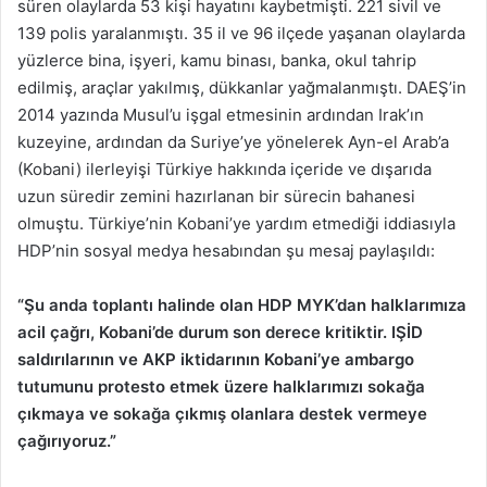
süren olaylarda 53 kişi hayatını kaybetmişti. 221 sivil ve
139 polis yaralanmıştı. 35 il ve 96 ilçede yaşanan olaylarda
yüzlerce bina, işyeri, kamu binası, banka, okul tahrip
edilmiş, araçlar yakılmış, dükkanlar yağmalanmıştı. DAEŞ’in
2014 yazında Musul’u işgal etmesinin ardından Irak’ın
kuzeyine, ardından da Suriye’ye yönelerek Ayn-el Arab’a
(Kobani) ilerleyişi Türkiye hakkında içeride ve dışarıda
uzun süredir zemini hazırlanan bir sürecin bahanesi
olmuştu. Türkiye’nin Kobani’ye yardım etmediği iddiasıyla
HDP’nin sosyal medya hesabından şu mesaj paylaşıldı:
“Şu anda toplantı halinde olan HDP MYK’dan halklarımıza
acil çağrı, Kobani’de durum son derece kritiktir. IŞİD
saldırılarının ve AKP iktidarının Kobani’ye ambargo
tutumunu protesto etmek üzere halklarımızı sokağa
çıkmaya ve sokağa çıkmış olanlara destek vermeye
çağırıyoruz.”