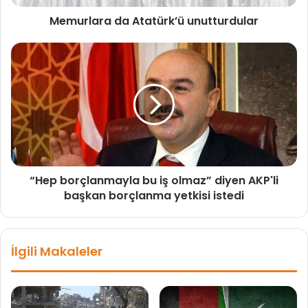
a
Memurlara da Atatürk’ü unutturdular
d
a
A
“
t
H
a
e
t
p
ü
b
r
o
k
r
’
ç
ü
l
“Hep borçlanmayla bu iş olmaz” diyen AKP'li
u
a
n
başkan borçlanma yetkisi istedi
n
u
m
t
a
t
y
İlgili Makaleler
u
l
r
a
d
b
u
u