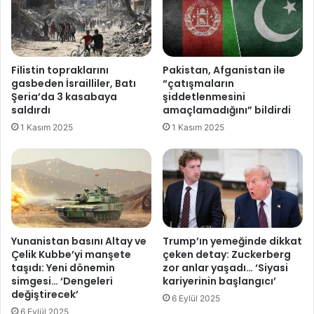
l
i
a
ş
r
o
l
m
Filistin topraklarını
Pakistan, Afganistan ile
a
gasbeden İsrailliler, Batı
“çatışmaların
z
Şeria’da 3 kasabaya
şiddetlenmesini
”
saldırdı
amaçlamadığını” bildirdi
d
1 Kasım 2025
1 Kasım 2025
i
y
e
n
A
K
P
'
Yunanistan basını Altay ve
Trump’ın yemeğinde dikkat
l
Çelik Kubbe’yi manşete
çeken detay: Zuckerberg
taşıdı: Yeni dönemin
zor anlar yaşadı… ‘Siyasi
i
simgesi… ‘Dengeleri
kariyerinin başlangıcı’
b
değiştirecek’
a
6 Eylül 2025
ş
6 Eylül 2025