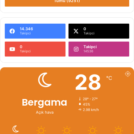
Tümü (9251)
14.346
0
Takipci
Takipci
0
Takipci
Takipci
14536
28
℃
Bergama
28º - 27º
45%
2.98 km/h
Açık hava