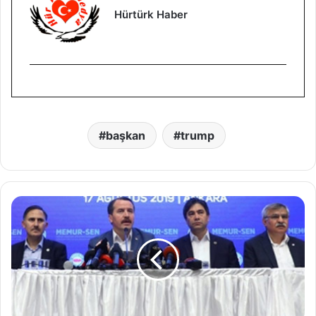
Hürtürk Haber
başkan
trump
M
e
m
u
r
l
a
r