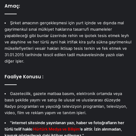
Amaç:
Şirket amacının gerçekleşmesi için yurt içinde ve dışında mal
gayrimenkul sınai mülkiyet haklarına tasarrufi muameleler
yapabileceği gibi bunlar üzerinde rehin ve ipotek tesis etmek leyh
ve alayhine ve her türlü ayni hak irtifak kira şufa sükna gayrimenkul
mükellefiyetleri vesair hakları iktisap tesis terkin ve fek etmek ve
31.01.2015 tarihinde tescil edilen tadil mukavelesinde yazılı olan
diğer işler.
Faaliye Konusu :
Gazetecilik, gazete matbaa basımı, elektronik ortamda veya
basılı şekilde yayını ve satışı ile ulusal ve uluslararası düzeyde
Radyo programları ve yayıcılığı televizyon programları, televizyon,
video, film ve reklam yapım ve tanıtım işleri.
''internet sitesinde yayınlanan yazı, haber ve fotoğrafların her
türlü telif hakkı
Hürtürk Medya ve Bilişim
’e aittir. İzin alınmadan,
kaynak gösterilerek dahi iktibas edilemez."