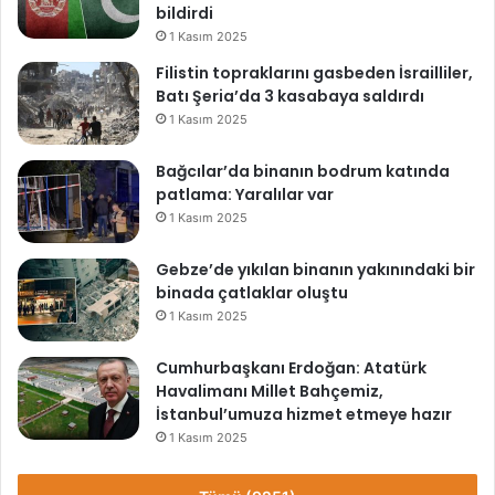
t
bildirdi
e
1 Kasım 2025
d
Filistin topraklarını gasbeden İsrailliler,
i
Batı Şeria’da 3 kasabaya saldırdı
1 Kasım 2025
Bağcılar’da binanın bodrum katında
patlama: Yaralılar var
1 Kasım 2025
Gebze’de yıkılan binanın yakınındaki bir
binada çatlaklar oluştu
1 Kasım 2025
Cumhurbaşkanı Erdoğan: Atatürk
Havalimanı Millet Bahçemiz,
İstanbul’umuza hizmet etmeye hazır
1 Kasım 2025