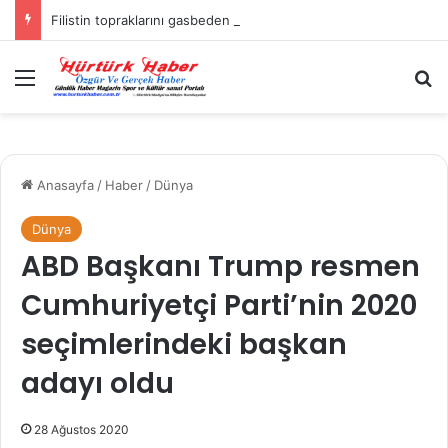
Filistin topraklarını gasbeden İsrailliler, Batı Şeria’da 3 kasabaya saldırdı
Menü
A
Anasayfa
/
Haber
/
Dünya
Dünya
ABD Başkanı Trump resmen
Cumhuriyetçi Parti’nin 2020
seçimlerindeki başkan
adayı oldu
28 Ağustos 2020