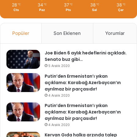
28
34
37
38
38
℃
℃
℃
℃
℃
Cts
Paz
Pts
Sal
Çar
Popüler
Son Eklenen
Yorumlar
Joe Biden 6 aylık hedeflerini açıkladı.
Senato buz gibi…
5 Aralık 2020
Putin’den Ermenistan’ı yıkan
açıklama: Karabağ Azerbaycan’ın
ayrılmaz bir parçasıdır!
4 Aralık 2020
Putin’den Ermenistan’ı yıkan
açıklama: Karabağ Azerbaycan’ın
ayrılmaz bir parçasıdır!
4 Aralık 2020
Kervan Gıda halka arzında talep