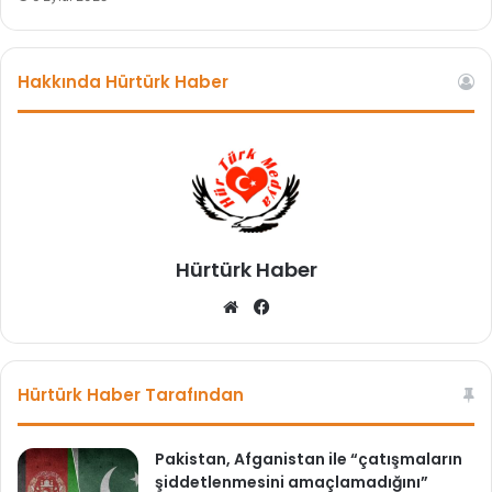
k
a
n
Hakkında Hürtürk Haber
b
o
r
ç
l
a
n
m
Hürtürk Haber
a
y
We
Fa
e
b
ce
t
sit
bo
k
esi
ok
i
Hürtürk Haber Tarafından
s
i
i
Pakistan, Afganistan ile “çatışmaların
s
şiddetlenmesini amaçlamadığını”