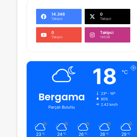
14.346
0
Takipci
Takipci
0
Takipci
Takipci
14536
18
℃
Bergama
23º - 16º
80%
2.42 km/h
Parçalı Bulutlu
23
24
26
28
29
℃
℃
℃
℃
℃