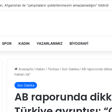
n topraklarını gasbeden İsrailliler, Batı Şeria’da 3 kasabaya saldırdı
SPOR
KADIN
YAZARLARIMIZ
BIYOGRAFI
Anasayfa
/
Haber
/
Türkiye
/
Son Dakika
/
AB raporunda dikkat 
hakları da”
Son Dakika
AB raporunda dikk
Türkiye ayrıntısı: 