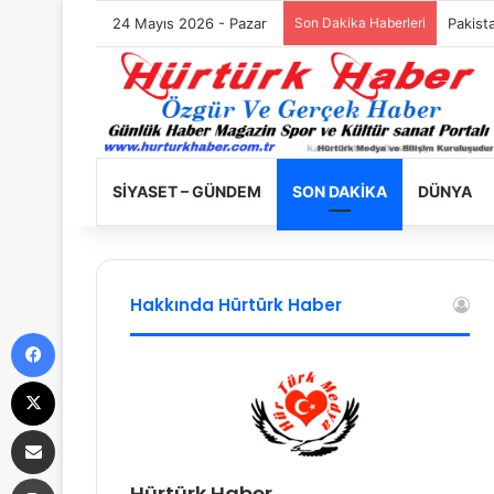
24 Mayıs 2026 - Pazar
Son Dakika Haberleri
Filisti
SIYASET – GÜNDEM
SON DAKIKA
DÜNYA
Hakkında Hürtürk Haber
Facebook
X
E-Posta ile paylaş
Yazdır
Hürtürk Haber