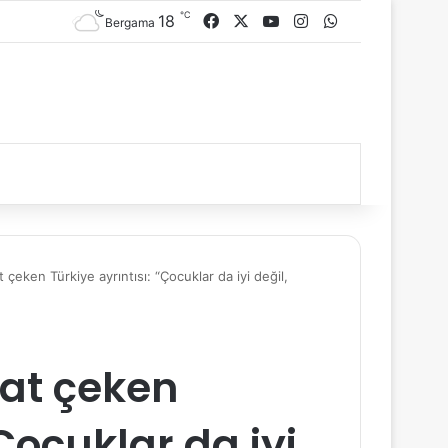
℃
18
Facebook
X
YouTube
Instagram
WhatsApp
Bergama
çeken Türkiye ayrıntısı: “Çocuklar da iyi değil,
at çeken
“Çocuklar da iyi