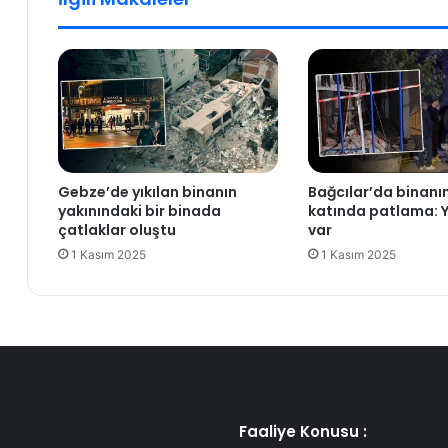
k
n
i
Y
t
ö
e
n
r
e
ö
t
r
m
i
e
s
n
Gebze’de yıkılan binanın
Bağcılar’da binan
t
i
yakınındaki bir binada
katında patlama: Y
i
D
çatlaklar oluştu
var
n
o
1 Kasım 2025
1 Kasım 2025
s
ğ
a
a
ğ
n
k
Ş
o
e
l
n
u
t
D
ü
i
r
Faaliye Konusu :
y
k