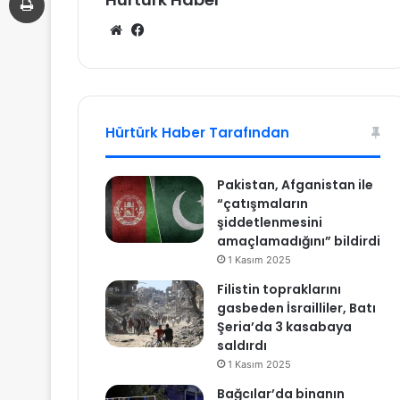
We
Fa
b
ce
sit
bo
esi
ok
Hürtürk Haber Tarafından
Pakistan, Afganistan ile
“çatışmaların
şiddetlenmesini
amaçlamadığını” bildirdi
1 Kasım 2025
Filistin topraklarını
gasbeden İsrailliler, Batı
Şeria’da 3 kasabaya
saldırdı
1 Kasım 2025
Bağcılar’da binanın