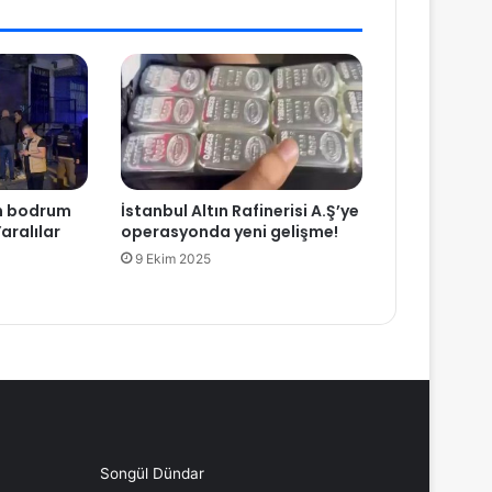
ın bodrum
İstanbul Altın Rafinerisi A.Ş’ye
aralılar
operasyonda yeni gelişme!
9 Ekim 2025
Songül Dündar