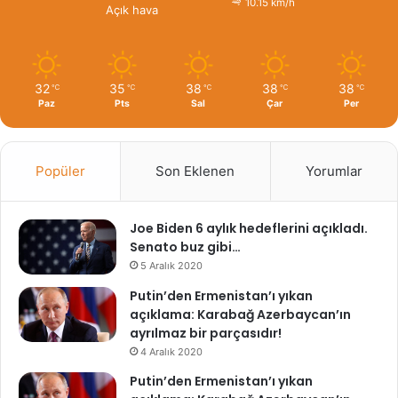
10.15 km/h
Açık hava
32
35
38
38
38
℃
℃
℃
℃
℃
Paz
Pts
Sal
Çar
Per
Popüler
Son Eklenen
Yorumlar
Joe Biden 6 aylık hedeflerini açıkladı.
Senato buz gibi…
5 Aralık 2020
Putin’den Ermenistan’ı yıkan
açıklama: Karabağ Azerbaycan’ın
ayrılmaz bir parçasıdır!
4 Aralık 2020
Putin’den Ermenistan’ı yıkan