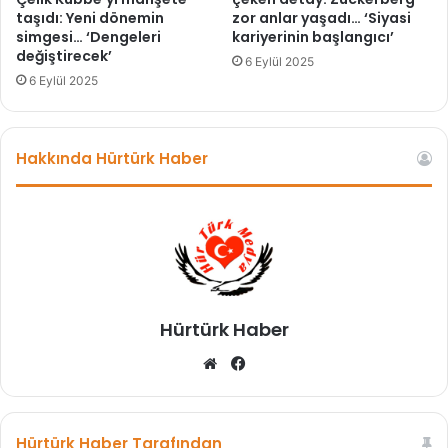
taşıdı: Yeni dönemin
zor anlar yaşadı… ‘Siyasi
d
simgesi… ‘Dengeleri
kariyerinin başlangıcı’
ı
değiştirecek’
m
6 Eylül 2025
ı
6 Eylül 2025
s
a
ğ
Hakkında Hürtürk Haber
l
a
m
a
y
a
h
a
Hürtürk Haber
z
ı
We
Fa
r
b
ce
ı
sit
bo
z
esi
ok
Hürtürk Haber Tarafından