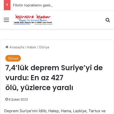
Filistin topraklarını gasbeden İsrailliler, Batı Şeria’da 3 kasabaya saldırdı
Menü
A
Anasayfa
/
Haber
/
Dünya
Dünya
7,4’lük deprem Suriye’yi de
vurdu: En az 427
ölü, yüzlerce yaralı
6 Şubat 2023
Deprem Suriye’nin İdlib, Halep, Hama, Lazkiye, Tartus ve