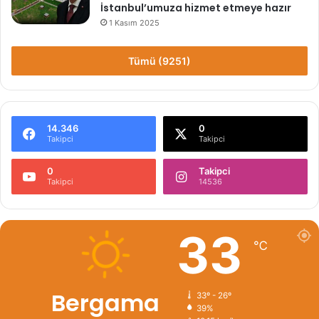
İstanbul’umuza hizmet etmeye hazır
1 Kasım 2025
Tümü (9251)
14.346
0
Takipci
Takipci
0
Takipci
Takipci
14536
33
℃
Bergama
33º - 26º
39%