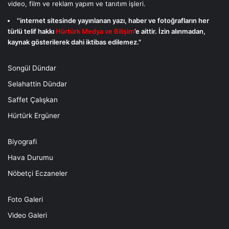
video, film ve reklam yapım ve tanıtım işleri.
''internet sitesinde yayınlanan yazı, haber ve fotoğrafların her
türlü telif hakkı
Hürtürk Medya ve Bilişim
’e aittir. İzin alınmadan,
kaynak gösterilerek dahi iktibas edilemez."
Songül Dündar
Selahattin Dündar
Saffet Çalışkan
Hürtürk Ergüner
Biyografi
Hava Durumu
Nöbetçi Eczaneler
Foto Galeri
Video Galeri