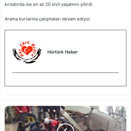
kırsalında ise en az 20 sivil yaşamını yitirdi.
Arama kurtarma çalışmaları devam ediyor.
Hürtürk Haber
D
e
p
r