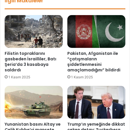
İlgili Makaleler
r
g
h
i
a
l
f
i
t
g
a
e
a
r
r
e
a
k
Filistin topraklarını
Pakistan, Afganistan ile
l
gasbeden İsrailliler, Batı
“çatışmaların
i
Şeria’da 3 kasabaya
şiddetlenmesini
h
saldırdı
amaçlamadığını” bildirdi
e
1 Kasım 2025
1 Kasım 2025
r
t
ü
r
l
ü
y
a
Yunanistan basını Altay ve
Trump’ın yemeğinde dikkat
r
Çelik Kubbe’yi manşete
çeken detay: Zuckerberg