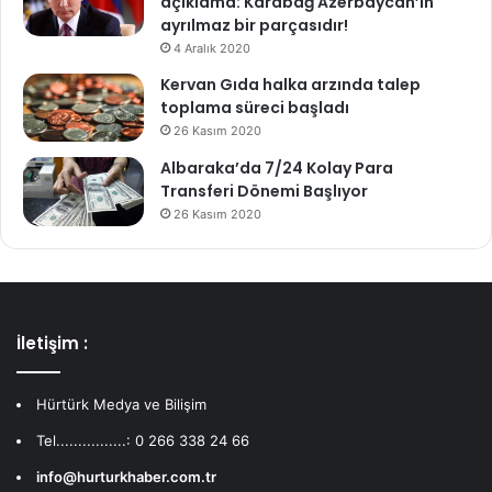
açıklama: Karabağ Azerbaycan’ın
ayrılmaz bir parçasıdır!
4 Aralık 2020
Kervan Gıda halka arzında talep
toplama süreci başladı
26 Kasım 2020
Albaraka’da 7/24 Kolay Para
Transferi Dönemi Başlıyor
26 Kasım 2020
İletişim :
Hürtürk Medya ve Bilişim
Tel................: 0 266 338 24 66
info@hurturkhaber.com.tr