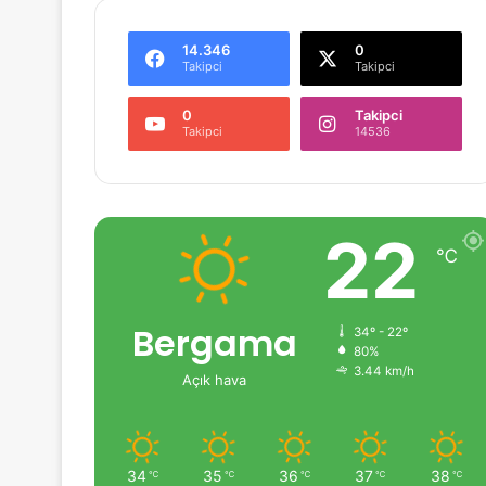
14.346
0
Takipci
Takipci
0
Takipci
Takipci
14536
22
℃
Bergama
34º - 22º
80%
3.44 km/h
Açık hava
34
35
36
37
38
℃
℃
℃
℃
℃