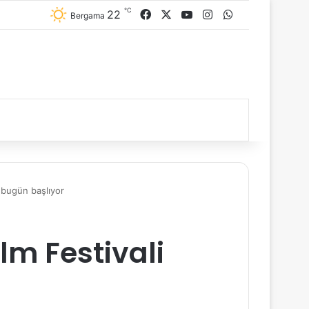
℃
22
Facebook
X
YouTube
Instagram
WhatsApp
Bergama
i bugün başlıyor
ilm Festivali