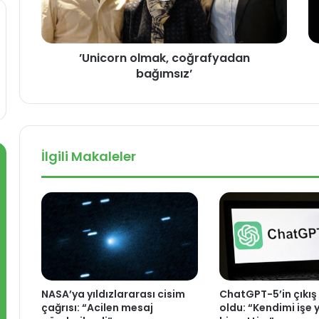
r
a
n
g
o
ü
’Unicorn olmak, coğrafyadan
l
n
bağımsız’
m
e
a
ş
k
t
,
u
c
t
o
u
İlgili Makaleler
ğ
l
r
m
a
a
f
s
y
ı
a
y
d
a
a
ş
n
a
NASA’ya yıldızlararası cisim
ChatGPT-5’in çıkış t
b
n
çağrısı: “Acilen mesaj
oldu: “Kendimi işe
a
d