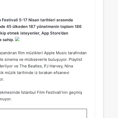
 Festivali 5-17 Nisan tarihleri arasında
mde 45 ülkeden 187 yönetmenin toplam 186
akip etmek isteyenler, App Store’dan
a sahip.
 kazandıran film müzikleri Apple Music tarafından
i ile sinema ve mizkseverle buluşuyor. Playlist
 derliyor ve The Beatles, PJ Harvey, Nina
sik müzik tarihinde iz bırakan efsanevi
or.
sekmesinde İstanbul Film Festivali’nin geçmiş
unuyor.