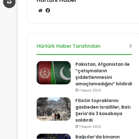
We
Fa
b
ce
sit
bo
esi
ok
Hürtürk Haber Tarafından
Pakistan, Afganistan ile
“çatışmaların
şiddetlenmesini
amaçlamadığını” bildirdi
1 Kasım 2025
Filistin topraklarını
gasbeden İsrailliler, Batı
Şeria’da 3 kasabaya
saldırdı
1 Kasım 2025
Bağcılar’da binanın