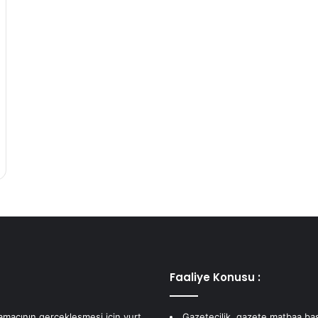
Faaliye Konusu :
 amacının gerçekleşmesi için yurt
Gazetecilik, gazete matbaa bas