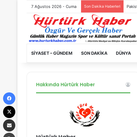
7 Ağustos 2026 - Cuma
Son Dakika Haberleri
Filist
SIYASET – GÜNDEM
SON DAKIKA
DÜNYA
Hakkında Hürtürk Haber
Facebook
X
E-Posta ile paylaş
Yazdır
Hürtürk Haber