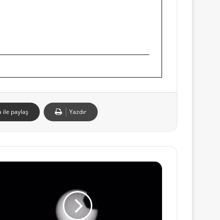
 ile paylaş
Yazdır