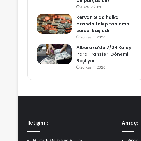
bir parçasıdır!
4 Aralık 2020
Kervan Gıda halka
arzında talep toplama
süreci başladı
26 Kasım 2020
Albaraka’da 7/24 Kolay
Para Transferi Dönemi
Başlıyor
26 Kasım 2020
İletişim :
Amaç:
Hürtürk Medya ve Bilişim
Şirket