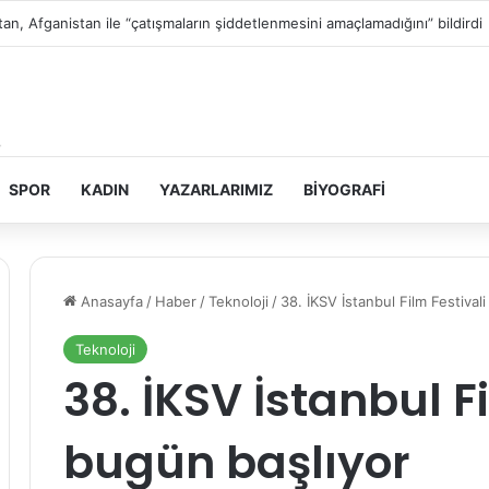
in topraklarını gasbeden İsrailliler, Batı Şeria’da 3 kasabaya saldırdı
SPOR
KADIN
YAZARLARIMIZ
BIYOGRAFI
Anasayfa
/
Haber
/
Teknoloji
/
38. İKSV İstanbul Film Festival
Teknoloji
38. İKSV İstanbul F
bugün başlıyor