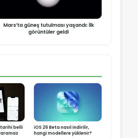
Mars’ta güneş tutulması yaşandı: İlk
görüntüler geldi
arihi belli
iOS 26 Beta nasıl indirilir,
 yaramaz
hangi modellere yüklenir?