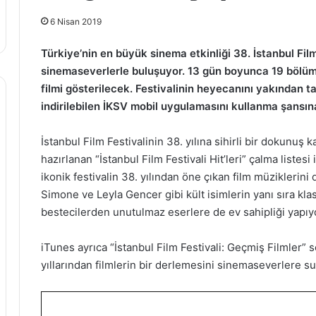
6 Nisan 2019
Türkiye’nin en büyük sinema etkinliği 38. İstanbul Film
sinemaseverlerle buluşuyor. 13 gün boyunca 19 bölü
filmi gösterilecek. Festivalinin heyecanını yakından t
indirilebilen İKSV mobil uygulamasını kullanma şansın
İstanbul Film Festivalinin 38. yılına sihirli bir dokunuş
hazırlanan “İstanbul Film Festivali Hit’leri” çalma listes
ikonik festivalin 38. yılından öne çıkan film müziklerini
Simone ve Leyla Gencer gibi kült isimlerin yanı sıra kla
bestecilerden unutulmaz eserlere de ev sahipliği yapıy
iTunes ayrıca “İstanbul Film Festivali: Geçmiş Filmler” 
yıllarından filmlerin bir derlemesini sinemaseverlere s