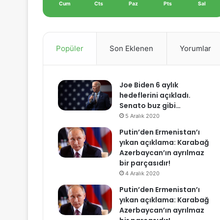
Cum
Cts
Paz
Pts
Sal
Popüler
Son Eklenen
Yorumlar
Joe Biden 6 aylık
hedeflerini açıkladı.
Senato buz gibi…
5 Aralık 2020
Putin’den Ermenistan’ı
yıkan açıklama: Karabağ
Azerbaycan’ın ayrılmaz
bir parçasıdır!
4 Aralık 2020
Putin’den Ermenistan’ı
yıkan açıklama: Karabağ
Azerbaycan’ın ayrılmaz