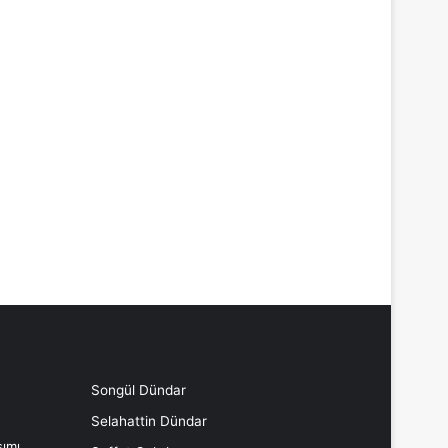
Songül Dündar
Selahattin Dündar
ımı,