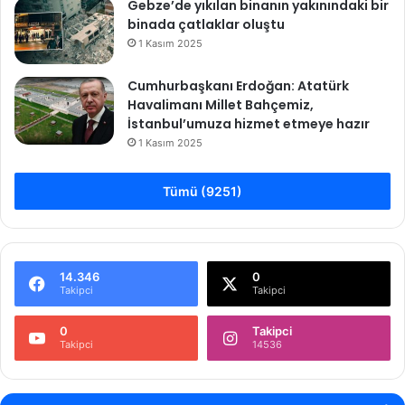
Gebze’de yıkılan binanın yakınındaki bir
binada çatlaklar oluştu
1 Kasım 2025
Cumhurbaşkanı Erdoğan: Atatürk
Havalimanı Millet Bahçemiz,
İstanbul’umuza hizmet etmeye hazır
1 Kasım 2025
Tümü (9251)
14.346
0
Takipci
Takipci
0
Takipci
Takipci
14536