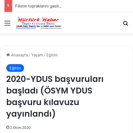
Filistin topraklarını gasbeden İsrailliler, Batı Şeria’da 3 kasabaya saldırdı
Menü
A
Anasayfa
/
Yaşam
/
Eğitim
Eğitim
2020-YDUS başvuruları
başladı (ÖSYM YDUS
başvuru kılavuzu
yayınlandı)
2 Ekim 2020