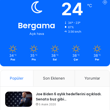
24
℃
Bergama
34º - 23º
67%
3.56 km/h
Açık hava
34
35
38
38
38
℃
℃
℃
℃
℃
Paz
Pts
Sal
Çar
Per
Popüler
Son Eklenen
Yorumlar
Joe Biden 6 aylık hedeflerini açıkladı.
Senato buz gibi…
5 Aralık 2020