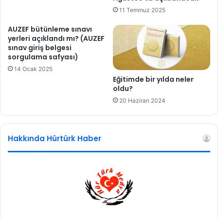
c
n
11 Temmuz 2025
a
E
k
y
AUZEF bütünleme sınavı
l
yerleri açıklandı mı? (AUZEF
ü
sınav giriş belgesi
sorgulama safyası)
l
a
14 Ocak 2025
y
Eğitimde bir yılda neler
ı
oldu?
r
20 Haziran 2024
e
k
o
Hakkında Hürtürk Haber
r
u
k
ı
r
ı
l
d