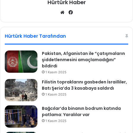
Hürtürk Haber
ı
We
Fa
b
ce
sit
bo
esi
ok
Hürtürk Haber Tarafından
Pakistan, Afganistan ile “çatışmaların
şiddetlenmesini amaçlamadığını”
bildirdi
1 Kasım 2025
Filistin topraklarını gasbeden İsrailliler,
Batı Şeria’da 3 kasabaya saldırdı
1 Kasım 2025
Bağcılar’da binanın bodrum katında
patlama: Yaralılar var
1 Kasım 2025