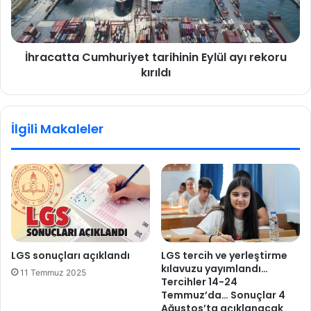
a
t
s
t
ı
a
m
İhracatta Cumhuriyet tarihinin Eylül ayı rekoru
C
'
kırıldı
u
d
m
a
h
u
u
İlgili Makaleler
z
r
a
i
y
y
a
e
f
t
ı
t
r
a
l
r
a
i
LGS sonuçları açıklandı
LGS tercih ve yerleştirme
t
h
kılavuzu yayımlandı…
11 Temmuz 2025
ı
i
Tercihler 14-24
l
n
Temmuz’da… Sonuçlar 4
a
i
Ağustos’ta açıklanacak