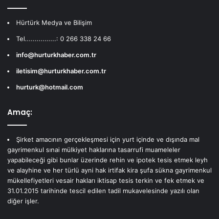
Hürtürk Medya ve Bilişim
Tel................: 0 266 338 24 66
info@hurturkhaber.com.tr
iletisim@hurturkhaber.com.tr
hurturk@hotmail.com
Amaç:
Şirket amacının gerçekleşmesi için yurt içinde ve dışında mal
gayrimenkul sınai mülkiyet haklarına tasarrufi muameleler
yapabileceği gibi bunlar üzerinde rehin ve ipotek tesis etmek leyh
ve alayhine ve her türlü ayni hak irtifak kira şufa sükna gayrimenkul
mükellefiyetleri vesair hakları iktisap tesis terkin ve fek etmek ve
31.01.2015 tarihinde tescil edilen tadil mukavelesinde yazılı olan
diğer işler.